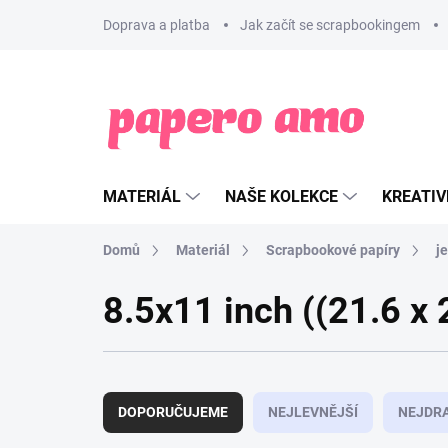
Přejít
Doprava a platba
Jak začít se scrapbookingem
na
obsah
MATERIÁL
NAŠE KOLEKCE
KREATIV
Domů
Materiál
Scrapbookové papíry
j
8.5x11 inch ((21.6 x
Ř
a
DOPORUČUJEME
NEJLEVNĚJŠÍ
NEJDRA
z