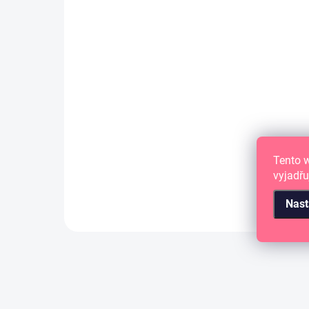
BAZZIL BASICS - strukturovaná
čtvrtka 8.5"X11" - ALOE VERA /
Canvas
10 Kč
8,26 Kč bez DPH
DO KOŠÍKU
čtvrtka 8.5"X11"
Tento 
vyjadřu
Nast