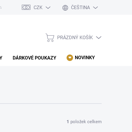
CZK
ČEŠTINA
rácení, reklamace, odstoupení od kupní smlouvy.
Podmínky ochrany 
PRÁZDNÝ KOŠÍK
NÁKUPNÍ
KOŠÍK
NOVINKY
AKCE
Y
DÁRKOVÉ POUKAZY
1
položek celkem