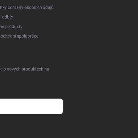
nky ochrany osobních údajů
í odběr
né produkty
obchodní spolupráce
ce o nových produktech na
sobních údajů