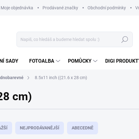
Moje objednávka
Prodávané značky
Obchodní podmínky
V
Hledat
NÍ SADY
FOTOALBA
POMŮCKY
DIGI PRODUKT
ednobarevné
8.5x11 inch ((21.6 x 28 cm)
 28 cm)
ŽŠÍ
NEJPRODÁVANĚJŠÍ
ABECEDNĚ