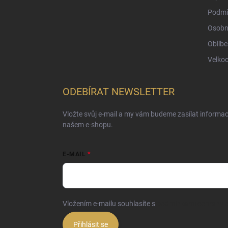
Podmí
Osobn
Oblíbe
Velko
ODEBÍRAT NEWSLETTER
Vložte svůj e-mail a my vám budeme zasílat informa
našem e-shopu.
E-MAIL
Vložením e-mailu souhlasíte s
podmínkami ochrany o
Přihlásit se