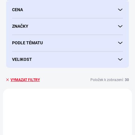
d
u
CENA
k
t
ů
ZNAČKY
PODLE TÉMATU
VELIKOST
Položek k zobrazení:
30
VYMAZAT FILTRY
V
ý
p
i
s
p
r