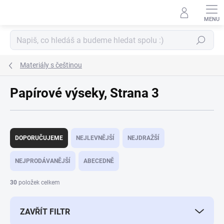
Přejít
na
obsah
Hledat
Materiály s češtinou
Papírové výseky
, Strana 3
Ř
a
DOPORUČUJEME
NEJLEVNĚJŠÍ
NEJDRAŽŠÍ
z
e
NEJPRODÁVANĚJŠÍ
ABECEDNĚ
n
í
30
položek celkem
p
r
ZAVŘÍT FILTR
o