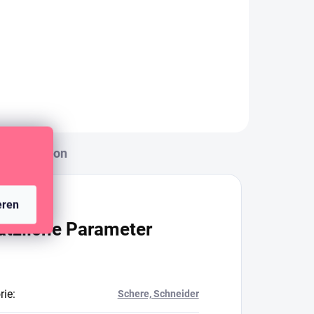
Kreisförmiger
Rasierklingenschneider
Diskussion
eren
ätzliche Parameter
rie
:
Schere, Schneider