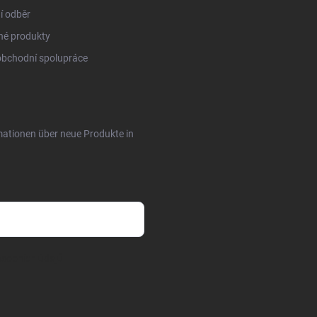
í odběr
né produkty
obchodní spolupráce
rmationen über neue Produkte in
sobních údajů