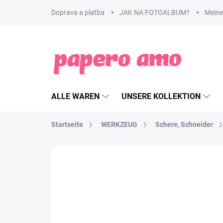
Zum
Doprava a platba
JAK NA FOTOALBUM?
Meine
Inhalt
springen
ALLE WAREN
UNSERE KOLLEKTION
Startseite
WERKZEUG
Schere, Schneider
MARKE:
VAESSEN CREATIVE