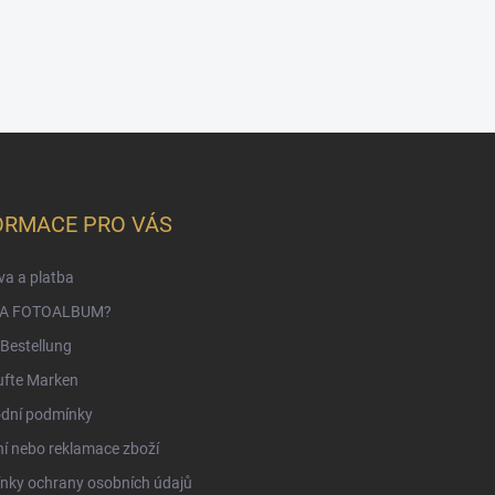
ORMACE PRO VÁS
a a platba
NA FOTOALBUM?
Bestellung
ufte Marken
dní podmínky
í nebo reklamace zboží
nky ochrany osobních údajů