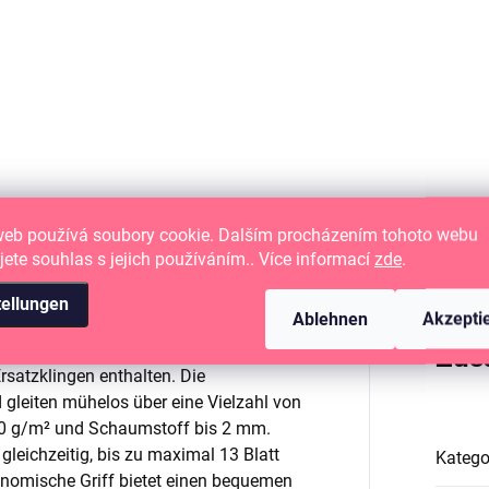
tzklingen für den
ISSCHNEIDER.
Kreisförmiger
Rasierklingenschneider
web používá soubory cookie. Dalším procházením tohoto webu
jete souhlas s jejich používáním.. Více informací
zde
.
tellungen
Ablehnen
Akzepti
ative geht das Schneiden von Kreisen
Zus
Ersatzklingen enthalten. Die
 gleiten mühelos über eine Vielzahl von
 250 g/m² und Schaumstoff bis 2 mm.
gleichzeitig, bis zu maximal 13 Blatt
Katego
onomische Griff bietet einen bequemen