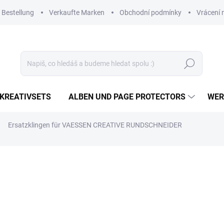
 Bestellung
Verkaufte Marken
Obchodní podmínky
Vrácení 
Suchen
KREATIVSETS
ALBEN UND PAGE PROTECTORS
WER
Ersatzklingen für VAESSEN CREATIVE RUNDSCHNEIDER
9,87 €
8,16 € ohne MwSt.
Verkaufspreis:
AUF LAGER
(3 ST)