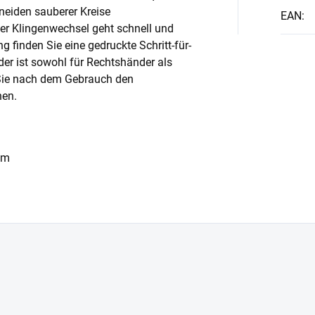
hneiden sauberer Kreise
EAN
:
Der Klingenwechsel geht schnell und
g finden Sie eine gedruckte Schritt-für-
ider ist sowohl für Rechtshänder als
 Sie nach dem Gebrauch den
hen.
cm