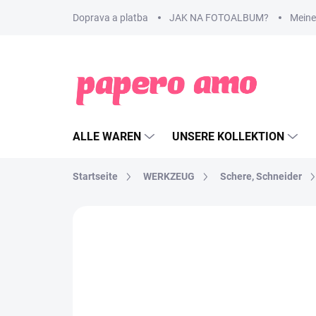
Zum
Doprava a platba
JAK NA FOTOALBUM?
Meine
Inhalt
springen
ALLE WAREN
UNSERE KOLLEKTION
Startseite
WERKZEUG
Schere, Schneider
MARKE:
VAESSEN CREATIVE