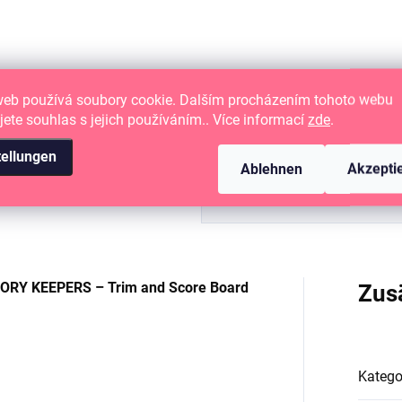
iermesserschneider und
Rasiermesserschneider und
tzer
Anritzer
web používá soubory cookie. Dalším procházením tohoto webu
jete souhlas s jejich používáním.. Více informací
zde
.
tellungen
Ablehnen
Akzepti
EMORY KEEPERS – Trim and Score Board
Zus
Katego