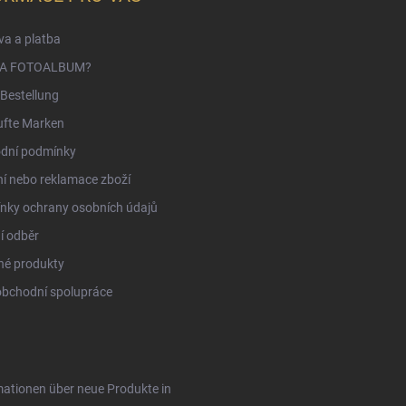
a a platba
NA FOTOALBUM?
Bestellung
ufte Marken
dní podmínky
í nebo reklamace zboží
nky ochrany osobních údajů
í odběr
né produkty
obchodní spolupráce
rmationen über neue Produkte in