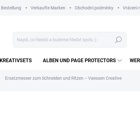
 Bestellung
Verkaufte Marken
Obchodní podmínky
Vrácení 
Suchen
KREATIVSETS
ALBEN UND PAGE PROTECTORS
WER
Ersatzmesser zum Schneiden und Ritzen – Vaessen Creative
6,14 €
5,07 € ohne MwSt.
Verkaufspreis:
AUF LAGER
(3 ST)