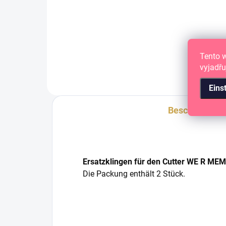
Rasiermesserschneider und
Ras
Anritzer
Anri
Tento 
vyjadřu
Eins
Beschreibung
Ersatzklingen für den Cutter WE R M
Die Packung enthält 2 Stück.