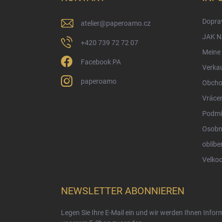
e
i
Doprav
atelier
@
paperoamo.cz
l
e
JAK 
+420 739 72 72 07
Meine 
Facebook PA
Verka
paperoamo
Obcho
Vrácen
Podmí
Osobn
oblíbe
Velko
NEWSLETTER ABONNIEREN
Legen Sie Ihre E-Mail ein und wir werden Ihnen Info