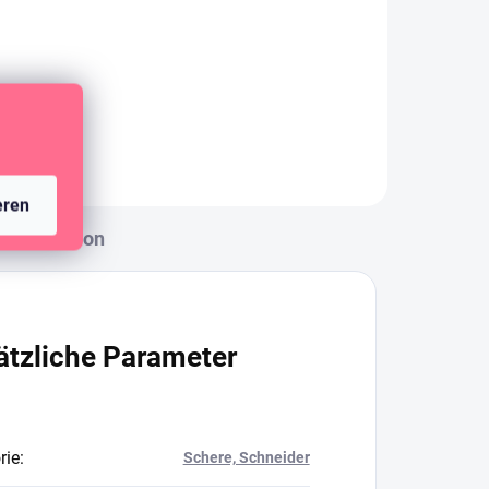
Ersatzklingen für Kreisschneider
eren
Diskussion
ätzliche Parameter
rie
:
Schere, Schneider