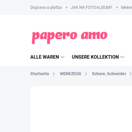
Zum
Doprava a platba
JAK NA FOTOALBUM?
Meine
Inhalt
springen
ALLE WAREN
UNSERE KOLLEKTION
Startseite
WERKZEUG
Schere, Schneider
MARKE:
WE R MEMORY KEEPERS