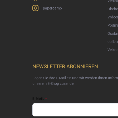
Verka
paperoamo
Obcho
Vrácen
Podmí
Osobn
oblíbe
Velko
NEWSLETTER ABONNIEREN
Legen Sie Ihre E-Mail ein und wir werden Ihnen Info
unserem E-Shop zusenden.
E-MAIL