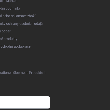
ufte Marken
dní podmínky
í nebo reklamace zboží
nky ochrany osobních údajů
í odběr
né produkty
obchodní spolupráce
rmationen über neue Produkte in