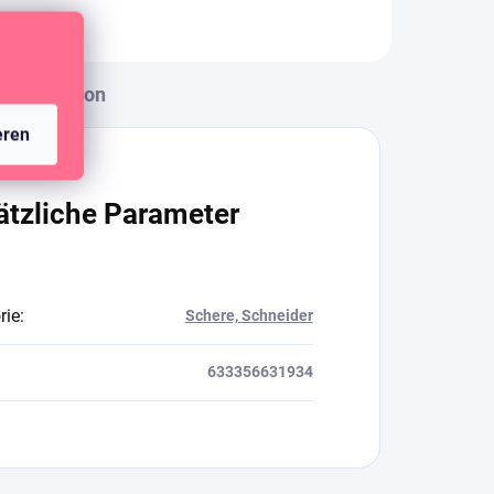
Diskussion
eren
ätzliche Parameter
rie
:
Schere, Schneider
633356631934