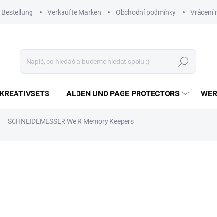
 Bestellung
Verkaufte Marken
Obchodní podmínky
Vrácení 
Suchen
KREATIVSETS
ALBEN UND PAGE PROTECTORS
WER
SCHNEIDEMESSER We R Memory Keepers
8,61 €
7,12 € ohne MwSt.
Verkaufspreis:
AUF LAGER
(3 ST)