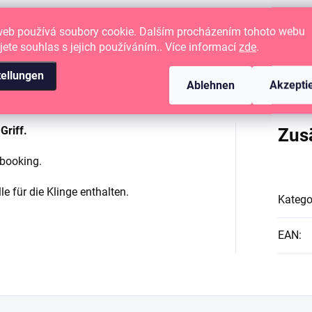
web používá soubory cookie. Dalším procházením tohoto webu
jete souhlas s jejich používáním.. Více informací
zde
.
tellungen
Ablehnen
Akzepti
Griff.
Zus
pbooking.
e für die Klinge enthalten.
Katego
EAN
: