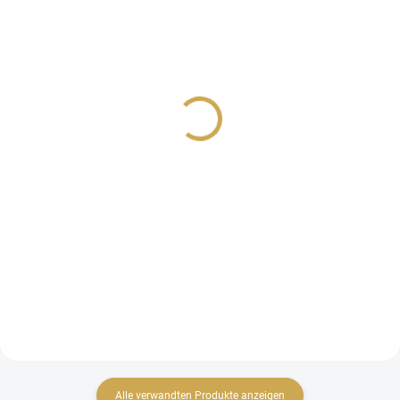
AUF LAGER
AUF LAGER
(5 ST)
(3 ST)
Ersatzklingen für den
Ersatzklingen für
KREISSCHNEIDER
VAESSEN CREATIVE
RUNDSCHNEIDER
8,64 €
9,88 €
7,14 € ohne MwSt.
8,17 € ohne MwSt.
IN DEN WARENKORB
IN DEN WARENKORB
Ersatzklingen für den
KREISSCHNEIDER.
Ersatzklingen für Kreisschneider
Alle verwandten Produkte anzeigen