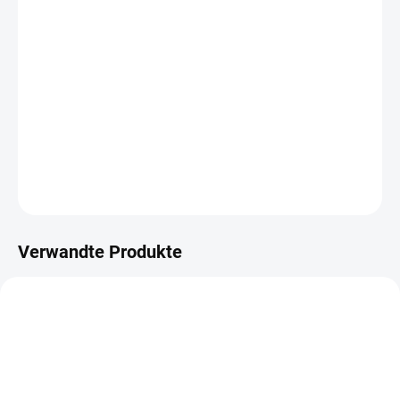
LIEFERUNG BIS:
07.08.2026
−
+
IN DEN WARENKORB
Kreisförmiger Rasierklingenschneider
DETAILLIERTE INFORMATIONEN
FRAGEN
ANSEHEN
Verwandte Produkte