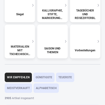
KALLIGRAPHIE,
TAGEBÜCHER
Siegel
STIFTE,
UND
MARKIERUNGEN,
REISEZIFFERBLÄTTER
FARBEN
MATERIALIEN
SAISON UND
MIT
Vorbestellungen
THEMEN
TSCHECHISCHER
SPRACHE
P
r
WIR EMPFEHLEN
GÜNSTIGSTE
TEUERSTE
o
d
MEISTVERKAUFT
ALPHABETISCH
u
k
3905
Artikel insgesamt
t