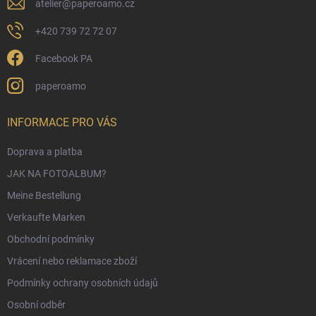
e
atelier
@
paperoamo.cz
L
i
+420 739 72 72 07
s
t
Facebook PA
e
paperoamo
INFORMACE PRO VÁS
Doprava a platba
JAK NA FOTOALBUM?
Meine Bestellung
Verkaufte Marken
Obchodní podmínky
Vrácení nebo reklamace zboží
Podmínky ochrany osobních údajů
Osobní odběr