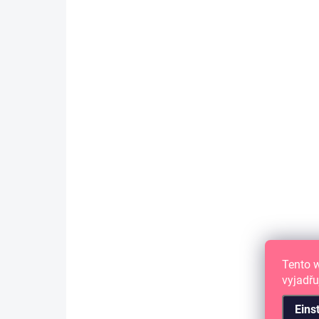
Tento 
vyjadřu
Eins
AUF LAGER