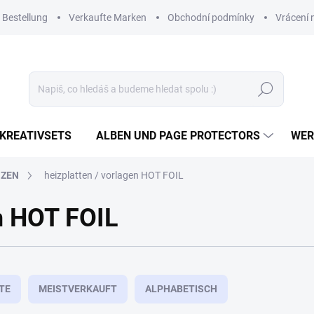
 Bestellung
Verkaufte Marken
Obchodní podmínky
Vrácení 
Suchen
KREATIVSETS
ALBEN UND PAGE PROTECTORS
WER
NZEN
heizplatten / vorlagen HOT FOIL
en HOT FOIL
TE
MEISTVERKAUFT
ALPHABETISCH