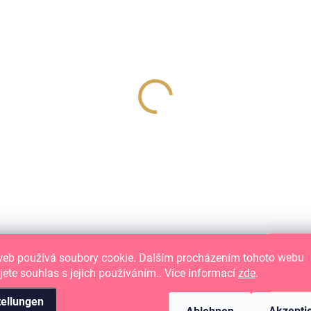
web používá soubory cookie. Dalším procházením tohoto webu
jete souhlas s jejich používáním.. Více informací
zde
.
tellungen
AUF LAGER