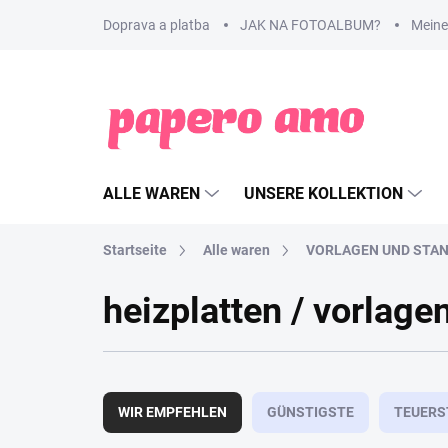
Zum
Doprava a platba
JAK NA FOTOALBUM?
Meine
Inhalt
springen
ALLE WAREN
UNSERE KOLLEKTION
Startseite
Alle waren
VORLAGEN UND STA
heizplatten / vorlag
P
r
WIR EMPFEHLEN
GÜNSTIGSTE
TEUERS
o