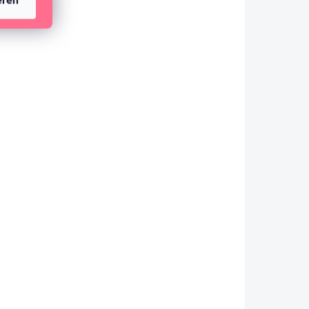
eren
(2 ST)
HEIZPLATTE für Heißfoliensystem –
HANDGEZEICHNETE WELLE
22,63 €
18,70 € ohne MwSt.
IN DEN WARENKORB
Spezielle Heizplatte/Schablone zum Aufbringen
von Metallfolie.