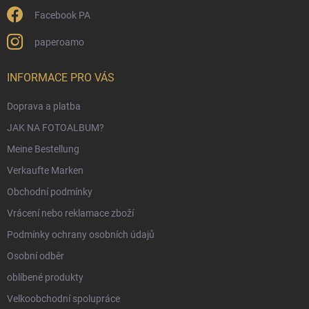
t
Facebook PA
e
paperoamo
INFORMACE PRO VÁS
Doprava a platba
JAK NA FOTOALBUM?
Meine Bestellung
Verkaufte Marken
Obchodní podmínky
Vrácení nebo reklamace zboží
Podmínky ochrany osobních údajů
Osobní odběr
oblíbené produkty
Velkoobchodní spolupráce