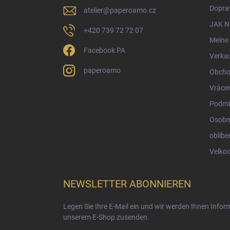
i
Doprav
atelier
@
paperoamo.cz
l
e
JAK 
+420 739 72 72 07
Meine 
Facebook PA
Verka
paperoamo
Obcho
Vrácen
Podmí
Osobn
oblíbe
Velko
NEWSLETTER ABONNIEREN
Legen Sie Ihre E-Mail ein und wir werden Ihnen Info
unserem E-Shop zusenden.