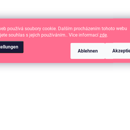
web používá soubory cookie. Dalším procházením tohoto webu
jete souhlas s jejich používáním.. Více informací
zde
.
tellungen
Ablehnen
Akzepti
AUF LAGER
(>10 ST)
Samolepky - TO JSEM JÁ / Fráze
1,44 €
1,19 € ohne MwSt.
IN DEN WARENKORB
Papírové samolepky.