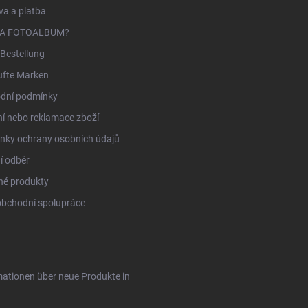
i
a a platba
s
t
NA FOTOALBUM?
e
Bestellung
ufte Marken
dní podmínky
í nebo reklamace zboží
nky ochrany osobních údajů
í odběr
né produkty
obchodní spolupráce
rmationen über neue Produkte in