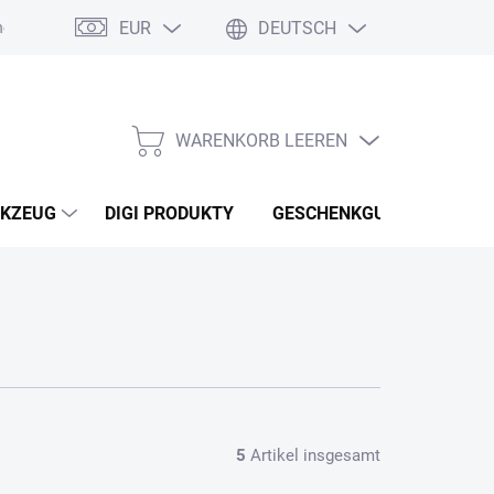
EUR
DEUTSCH
nebo reklamace zboží
Podmínky ochrany osobních údajů
Osobní
WARENKORB LEEREN
WARENKORB
KZEUG
DIGI PRODUKTY
GESCHENKGUTSCHEINEN
5
Artikel insgesamt