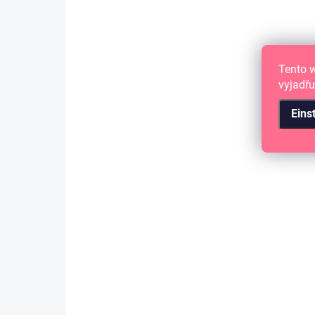
Tento 
vyjadřu
Eins
AUF LAGER
(>10 ST)
Samolepící abeceda - ABECEDA malá
/ TO JSEM JÁ
1,44 €
1,19 € ohne MwSt.
IN DEN WARENKORB
Papírová abeceda.