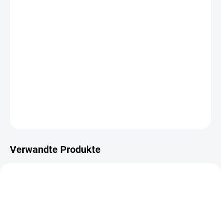
LIEFERUNG BIS:
11.08.2026
−
+
IN DEN WARENKORB
Pergament / Pausendonnerstag mit einem Frühlingsmotiv aus der
Kollektion PICKNICK AUF DER WIESE.
DETAILLIERTE INFORMATIONEN
FRAGEN
ANSEHEN
Verwandte Produkte
NEU
NEU