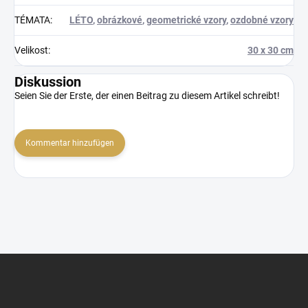
TÉMATA
:
LÉTO
,
obrázkové
,
geometrické vzory
,
ozdobné vzory
Velikost
:
30 x 30 cm
Diskussion
Seien Sie der Erste, der einen Beitrag zu diesem Artikel schreibt!
Kommentar hinzufügen
F
u
ß
z