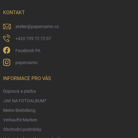
e
i
KONTAKT
l
e
atelier
@
paperoamo.cz
+420 739 72 72 07
Facebook PA
paperoamo
INFORMACE PRO VÁS
Doprava a platba
JAK NA FOTOALBUM?
Meine Bestellung
Verkaufte Marken
Obchodní podmínky