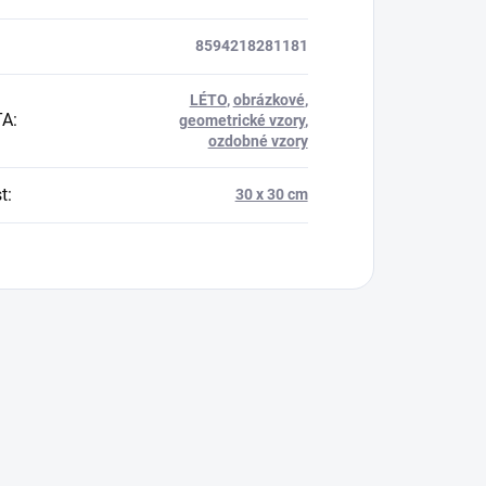
8594218281181
LÉTO
,
obrázkové
,
TA
:
geometrické vzory
,
ozdobné vzory
t
:
30 x 30 cm