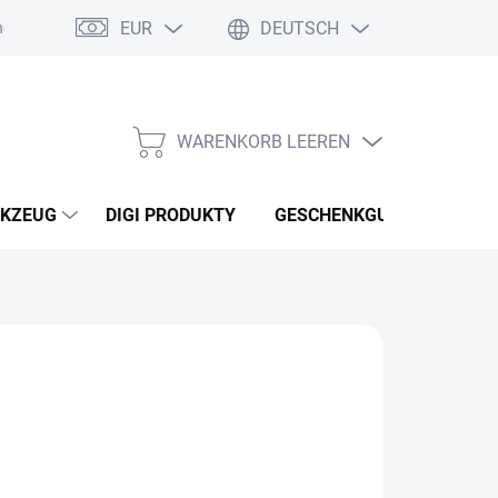
EUR
DEUTSCH
nebo reklamace zboží
Podmínky ochrany osobních údajů
Osobní
WARENKORB LEEREN
WARENKORB
KZEUG
DIGI PRODUKTY
GESCHENKGUTSCHEINEN