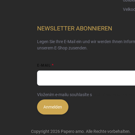
Velko
NEWSLETTER ABONNIEREN
Legen Sie Ihre E-Mail ein und wir werden Ihnen Info
unserem E-Shop zusenden.
E-MAIL
Vložením e-mailu souhlasíte s
podmínkami ochrany o
Anmelden
Copyright 2026
Papero amo
. Alle Rechte vorbehalten.