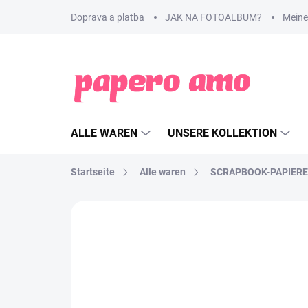
Zum
Doprava a platba
JAK NA FOTOALBUM?
Meine
Inhalt
springen
ALLE WAREN
UNSERE KOLLEKTION
Startseite
Alle waren
SCRAPBOOK-PAPIERE
MARKE:
PAPERO AMO ♥
NEU