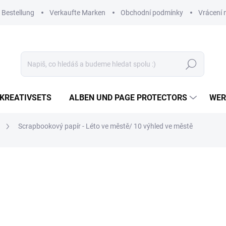
 Bestellung
Verkaufte Marken
Obchodní podmínky
Vrácení 
Suchen
KREATIVSETS
ALBEN UND PAGE PROTECTORS
WER
Scrapbookový papír - Léto ve městě/ 10 výhled ve městě
1,20 €
0,99 € ohne MwSt.
Verkaufspreis:
AUF LAGER
(>10 ST)