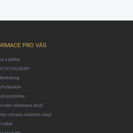
ORMACE PRO VÁS
a a platba
NA FOTOALBUM?
Bestellung
ufte Marken
dní podmínky
í nebo reklamace zboží
nky ochrany osobních údajů
í odběr
né produkty