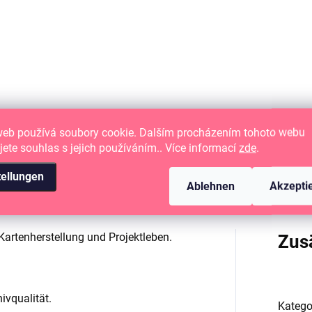
N DEN WARENKORB
Papírové výseky z kolekce
gnové kartičky pro
LÉTO VE MĚSTĚ.
apbooking, kapsové stránky
o diáře.
web používá soubory cookie. Dalším procházením tohoto webu
jete souhlas s jejich používáním.. Více informací
zde
.
tellungen
Ablehnen
Akzepti
artenherstellung und Projektleben.
Zus
ivqualität.
Katego