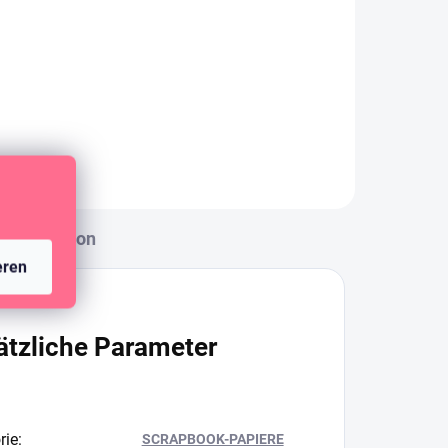
Diskussion
eren
ätzliche Parameter
rie
:
SCRAPBOOK-PAPIERE