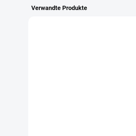
Verwandte Produkte
NEU
NEU
AUF LAGER
Digitální nápisy - Léto ve
Dig
městě
kar
MĚ
4,09 €
5,
3,38 € ohne MwSt.
4,4
IN DEN WARENKORB