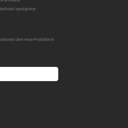
obchodní spolupráce
rmationen über neue Produkte in
sobních údajů