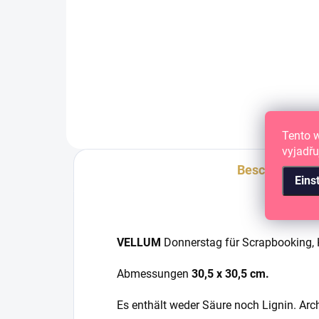
I
Designové kartičky pro
scrapbooking, kapsové stránky
Desi
nebo diáře.
scr
neb
Tento 
vyjadřu
Beschreibung
Eins
VELLUM
Donnerstag für Scrapbooking, K
Abmessungen
30,5 x 30,5 cm.
Es enthält weder Säure noch Lignin. Arch