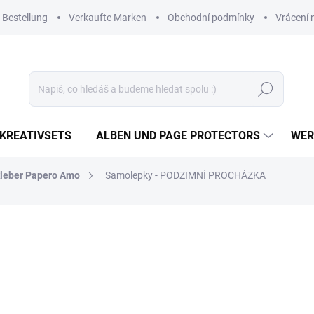
 Bestellung
Verkaufte Marken
Obchodní podmínky
Vrácení 
Suchen
KREATIVSETS
ALBEN UND PAGE PROTECTORS
WER
leber Papero Amo
Samolepky - PODZIMNÍ PROCHÁZKA
1,45 €
1,20 € ohne MwSt.
Verkaufspreis:
AUF LAGER
(>10 ST)