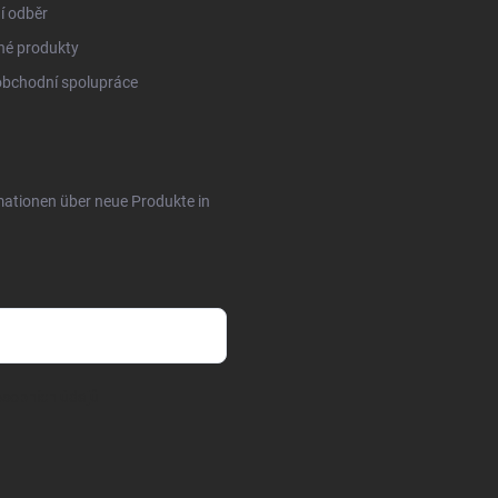
í odběr
né produkty
obchodní spolupráce
rmationen über neue Produkte in
sobních údajů