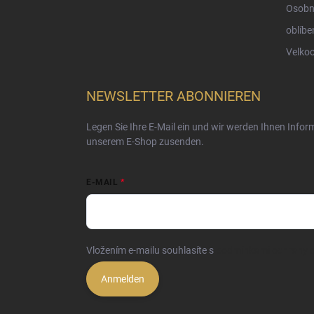
Osobn
oblíbe
Velko
NEWSLETTER ABONNIEREN
Legen Sie Ihre E-Mail ein und wir werden Ihnen Info
unserem E-Shop zusenden.
E-MAIL
Vložením e-mailu souhlasíte s
podmínkami ochrany o
Anmelden