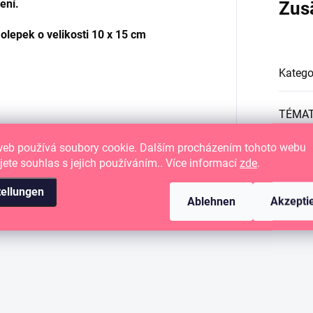
ření.
Zus
lepek o velikosti
10 x 15 cm
Katego
TÉMA
web používá soubory cookie. Dalším procházením tohoto webu
Velikos
jete souhlas s jejich používáním.. Více informací
zde
.
tellungen
Ablehnen
Akzepti