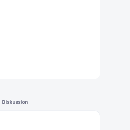
IN DEN WARENKORB
mními motivy.
Diskussion