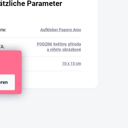
ätzliche Parameter
rie
:
Aufkleber Papero Amo
PODZIM
,
květiny
,
příroda
TA
:
a výlety
,
obrázkové
t
:
10 x 15 cm
eren