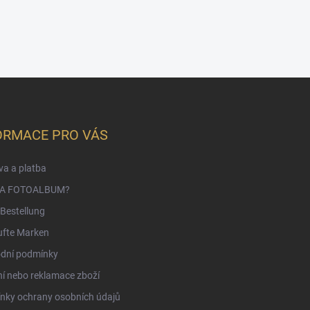
ORMACE PRO VÁS
a a platba
NA FOTOALBUM?
Bestellung
ufte Marken
dní podmínky
í nebo reklamace zboží
nky ochrany osobních údajů