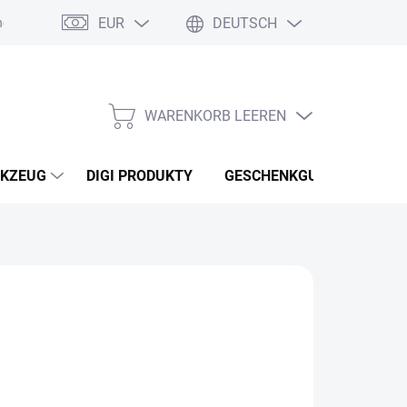
EUR
DEUTSCH
nebo reklamace zboží
Podmínky ochrany osobních údajů
Osobní
WARENKORB LEEREN
WARENKORB
KZEUG
DIGI PRODUKTY
GESCHENKGUTSCHEINEN