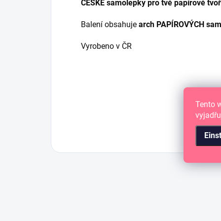
ČESKÉ samolepky pro tvé papírové tvo
Balení obsahuje
arch PAPÍROVÝCH samo
Vyrobeno v ČR
Tento 
vyjadřu
Eins