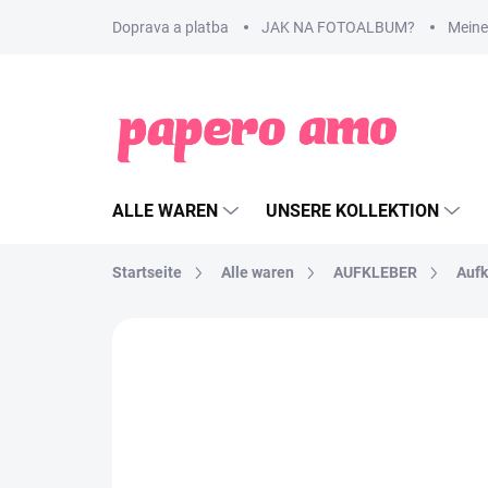
Zum
Doprava a platba
JAK NA FOTOALBUM?
Meine
Inhalt
springen
ALLE WAREN
UNSERE KOLLEKTION
Startseite
Alle waren
AUFKLEBER
Aufk
MARKE:
PAPERO AMO ♥