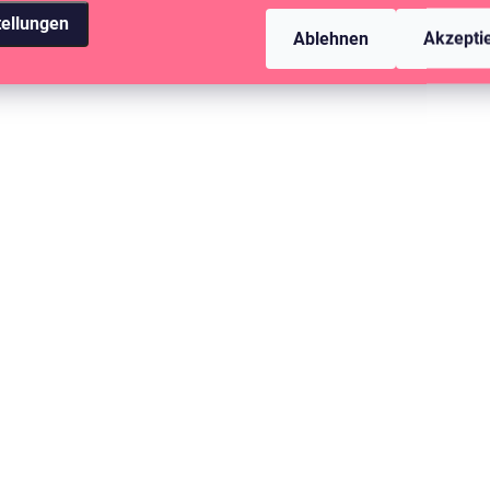
tellungen
Ablehnen
Akzepti
AUF LAGER
(>10 ST)
AUFKLEBER - ES IST SCHÖN /
Blühender Tag
1,44 €
1,19 € ohne MwSt.
IN DEN WARENKORB