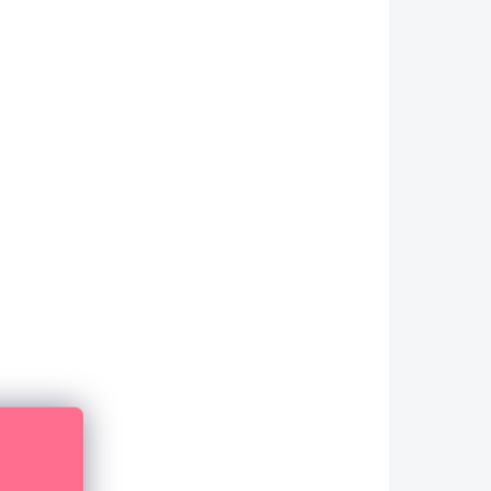
AUF LAGER
(>10 ST)
AUFKLEBER - Frühling im Garten
1,44 €
1,19 € ohne MwSt.
IN DEN WARENKORB
Papieraufkleber