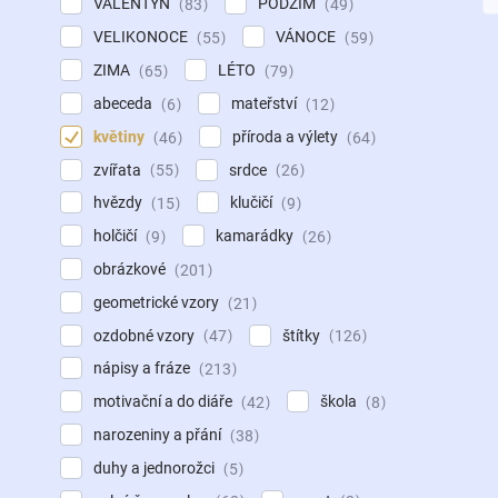
VALENTÝN
PODZIM
83
49
VELIKONOCE
VÁNOCE
55
59
ZIMA
LÉTO
65
79
abeceda
mateřství
6
12
květiny
příroda a výlety
46
64
zvířata
srdce
55
26
hvězdy
klučičí
15
9
holčičí
kamarádky
9
26
obrázkové
201
geometrické vzory
21
ozdobné vzory
štítky
47
126
nápisy a fráze
213
motivační a do diáře
škola
42
8
narozeniny a přání
38
duhy a jednorožci
5