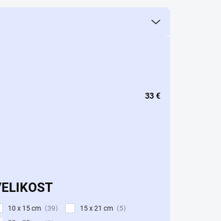
33
€
VELIKOST
10 x 15 cm
15 x 21 cm
39
5