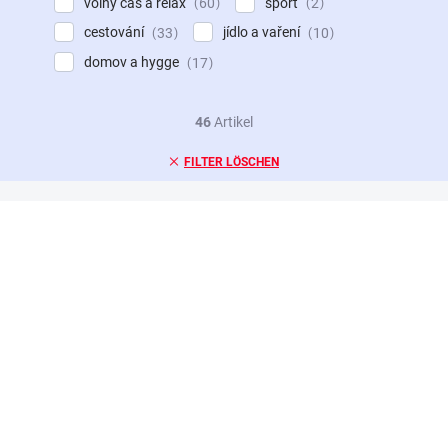
volný čas a relax
sport
60
2
cestování
jídlo a vaření
33
10
domov a hygge
17
46
Artikel
FILTER LÖSCHEN