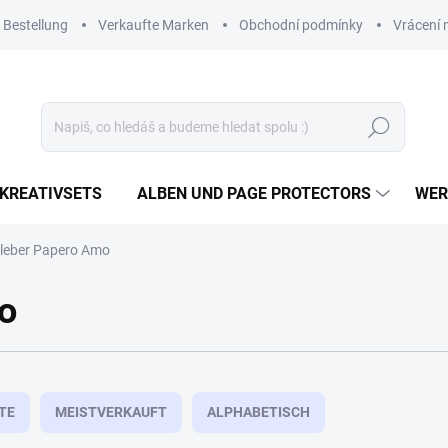
 Bestellung
Verkaufte Marken
Obchodní podmínky
Vrácení 
Suchen
KREATIVSETS
ALBEN UND PAGE PROTECTORS
WER
leber Papero Amo
o
TE
MEISTVERKAUFT
ALPHABETISCH