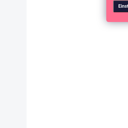
Eins
AUF LAGER
(>10 ST)
SAMOLEPKY EUCALYPT
4,08 €
3,37 € ohne MwSt.
IN DEN WARENKORB