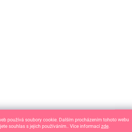
AUF LAGER
(7 ST)
AUFKLEBER - Feiern wir / Feier #3
2,84 €
2,35 € ohne MwSt.
IN DEN WARENKORB
Papieraufkleber aus
der Kollektion Feiern wir.
web používá soubory cookie. Dalším procházením tohoto webu
jete souhlas s jejich používáním.. Více informací
zde
.