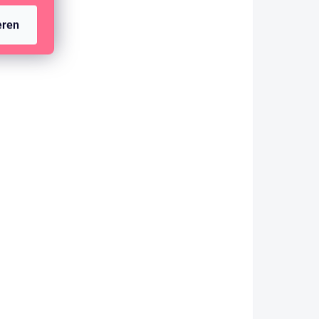
eren
AUF LAGER
(>10 ST)
AUFKLEBER - BLÜHENDER TAG /
Vase
1,44 €
1,19 € ohne MwSt.
IN DEN WARENKORB