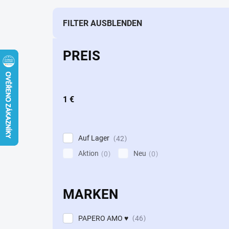
d
u
k
FILTER AUSBLENDEN
t
s
PREIS
o
r
t
i
1
€
e
r
u
n
Auf Lager
42
g
Aktion
Neu
0
0
MARKEN
PAPERO AMO ♥
46