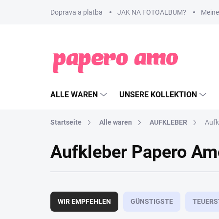
Zum
Doprava a platba
JAK NA FOTOALBUM?
Meine
Inhalt
springen
ALLE WAREN
UNSERE KOLLEKTION
Startseite
Alle waren
AUFKLEBER
Aufk
Aufkleber Papero Am
P
r
WIR EMPFEHLEN
GÜNSTIGSTE
TEUERS
o