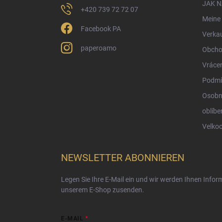
e
JAK 
+420 739 72 72 07
Meine 
Facebook PA
Verka
paperoamo
Obcho
Vrácen
Podmí
Osobn
oblíbe
Velko
NEWSLETTER ABONNIEREN
Legen Sie Ihre E-Mail ein und wir werden Ihnen Info
unserem E-Shop zusenden.
E-MAIL