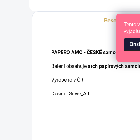
Beschreibung
Tento 
vyjadřu
Eins
PAPERO AMO - ČESKÉ samolepky pro tv
Balení obsahuje
arch papírových samol
Vyrobeno v ČR
Design: Silvie_Art