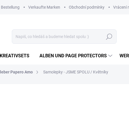
 Bestellung
Verkaufte Marken
Obchodní podmínky
Vrácení 
Suchen
KREATIVSETS
ALBEN UND PAGE PROTECTORS
WER
leber Papero Amo
Samolepky - JSME SPOLU / Květníky
1,44 €
1,19 € ohne MwSt.
Verkaufspreis:
AUF LAGER
(>10 ST)