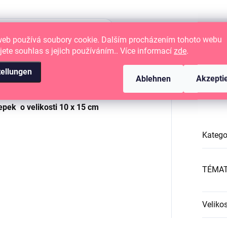
web používá soubory cookie. Dalším procházením tohoto webu
jete souhlas s jejich používáním.. Více informací
zde
.
tellungen
Ablehnen
Akzepti
é papírové tvoření
Zus
epek o velikosti
10 x 15 cm
Katego
TÉMA
Velikos