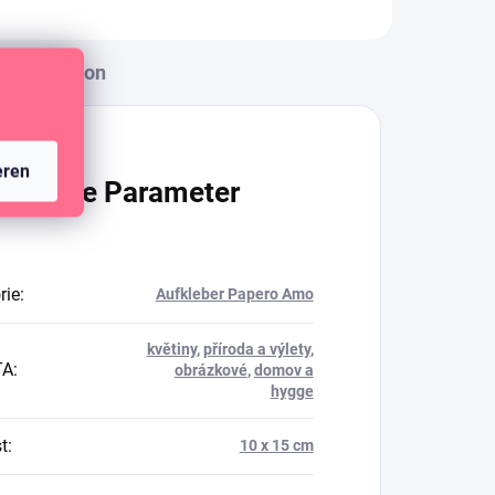
Diskussion
eren
ätzliche Parameter
rie
:
Aufkleber Papero Amo
květiny
,
příroda a výlety
,
TA
:
obrázkové
,
domov a
hygge
t
:
10 x 15 cm