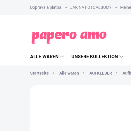
Zum
Doprava a platba
JAK NA FOTOALBUM?
Meine
Inhalt
springen
ALLE WAREN
UNSERE KOLLEKTION
Startseite
Alle waren
AUFKLEBER
Aufk
MARKE:
PAPERO AMO ♥