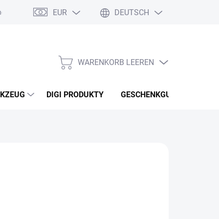
EUR
DEUTSCH
nebo reklamace zboží
Podmínky ochrany osobních údajů
Osobní
WARENKORB LEEREN
WARENKORB
KZEUG
DIGI PRODUKTY
GESCHENKGUTSCHEINEN