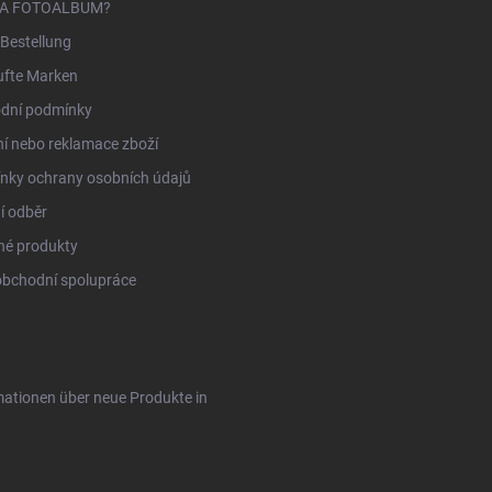
NA FOTOALBUM?
Bestellung
ufte Marken
dní podmínky
í nebo reklamace zboží
nky ochrany osobních údajů
í odběr
né produkty
obchodní spolupráce
rmationen über neue Produkte in