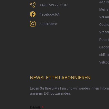
e
JAK 
+420 739 72 72 07
Meine 
Facebook PA
Verka
paperoamo
Obcho
Vrácen
Podmí
Osobn
oblíbe
Velko
NEWSLETTER ABONNIEREN
Legen Sie Ihre E-Mail ein und wir werden Ihnen Info
unserem E-Shop zusenden.
E-MAIL