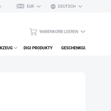
EUR
DEUTSCH
nebo reklamace zboží
Podmínky ochrany osobních údajů
Osobní
WARENKORB LEEREN
WARENKORB
KZEUG
DIGI PRODUKTY
GESCHENKGUTSCHEINEN