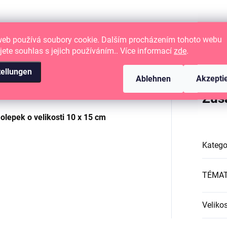
web používá soubory cookie. Dalším procházením tohoto webu
jete souhlas s jejich používáním.. Více informací
zde
.
tellungen
Ablehnen
Akzepti
é papírové tvoření
Zus
lepek o velikosti
10 x 15 cm
Katego
TÉMA
Velikos