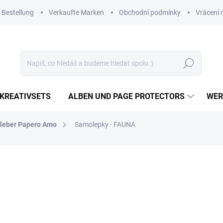
 Bestellung
Verkaufte Marken
Obchodní podmínky
Vrácení 
Suchen
KREATIVSETS
ALBEN UND PAGE PROTECTORS
WER
leber Papero Amo
Samolepky - FAUNA
1,45 €
1,20 € ohne MwSt.
Verkaufspreis:
AUF LAGER
(10 ST)