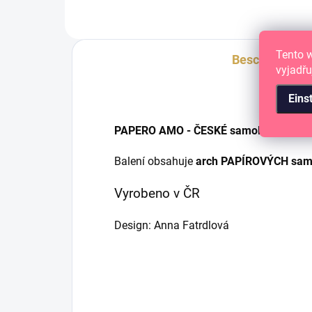
Tento 
Beschreibung
vyjadřu
Eins
PAPERO AMO - ČESKÉ samolepky pro tv
Balení obsahuje
arch PAPÍROVÝCH samo
Vyrobeno v ČR
Design: Anna Fatrdlová