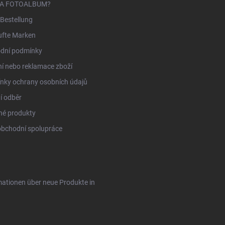
NA FOTOALBUM?
Bestellung
ufte Marken
dní podmínky
í nebo reklamace zboží
nky ochrany osobních údajů
í odběr
né produkty
obchodní spolupráce
rmationen über neue Produkte in