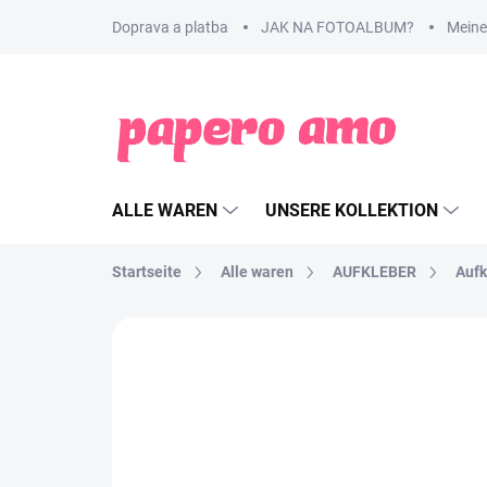
Zum
Doprava a platba
JAK NA FOTOALBUM?
Meine
Inhalt
springen
ALLE WAREN
UNSERE KOLLEKTION
Startseite
Alle waren
AUFKLEBER
Aufk
MARKE:
PAPERO AMO ♥