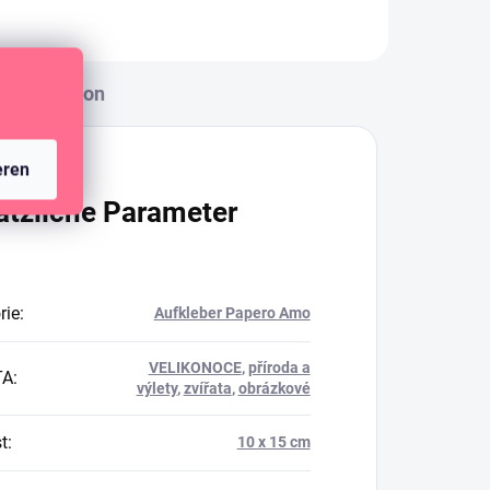
Diskussion
eren
ätzliche Parameter
rie
:
Aufkleber Papero Amo
VELIKONOCE
,
příroda a
TA
:
výlety
,
zvířata
,
obrázkové
t
:
10 x 15 cm