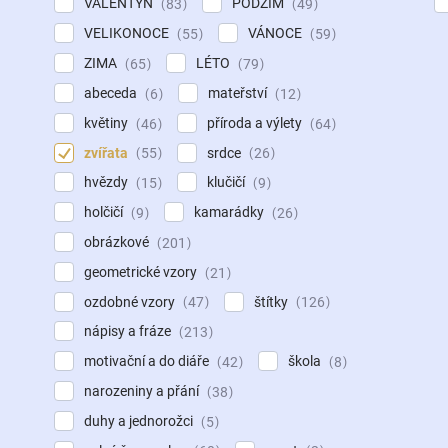
VALENTÝN
PODZIM
83
49
VELIKONOCE
VÁNOCE
55
59
ZIMA
LÉTO
65
79
abeceda
mateřství
6
12
květiny
příroda a výlety
46
64
zvířata
srdce
55
26
hvězdy
klučičí
15
9
holčičí
kamarádky
9
26
obrázkové
201
geometrické vzory
21
ozdobné vzory
štítky
47
126
nápisy a fráze
213
motivační a do diáře
škola
42
8
narozeniny a přání
38
duhy a jednorožci
5