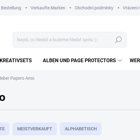
 Bestellung
Verkaufte Marken
Obchodní podmínky
Vrácení 
Suchen
KREATIVSETS
ALBEN UND PAGE PROTECTORS
WER
leber Papero Amo
o
TE
MEISTVERKAUFT
ALPHABETISCH