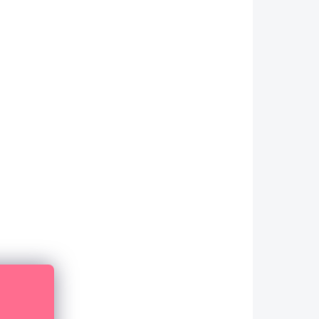
NA DOTAZ
A5-Aufkleber –
Sommertagebuch/Bilder
2,84 €
Detail
2,35 € ohne MwSt.
Bogen mit A5-Papieraufklebern mit
Urlaubsmotiven