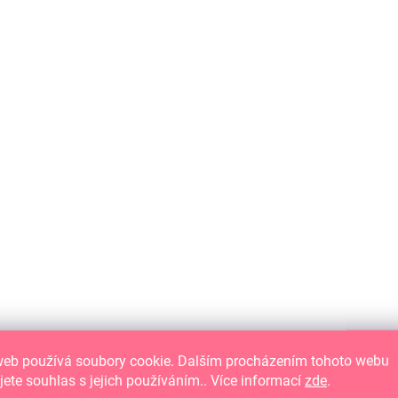
NA DOTAZ
Sommertagebuch-Set
32,93 €
Detail
27,21 € ohne MwSt.
Handgefertigtes Fotoalbum mit versteckter
Ringbindung und drei Bögen mit Aufklebern
web používá soubory cookie. Dalším procházením tohoto webu
jete souhlas s jejich používáním.. Více informací
zde
.