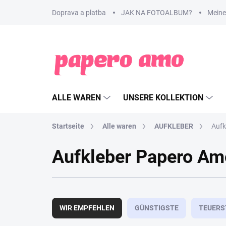
Zum
Doprava a platba
JAK NA FOTOALBUM?
Meine
Inhalt
springen
ALLE WAREN
UNSERE KOLLEKTION
Startseite
Alle waren
AUFKLEBER
Aufk
Aufkleber Papero Am
P
r
WIR EMPFEHLEN
GÜNSTIGSTE
TEUERS
o