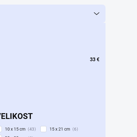
33
€
VELIKOST
10 x 15 cm
15 x 21 cm
43
6