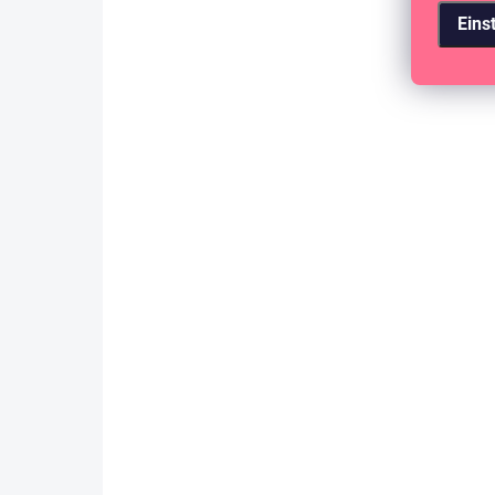
Eins
AUF LAGER
(>10 ST)
AUFKLEBER - Feiern wir / Tvůj den #5
2,84 €
2,35 € ohne MwSt.
IN DEN WARENKORB