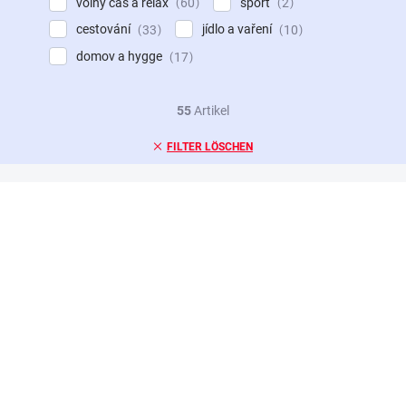
volný čas a relax
sport
60
2
cestování
jídlo a vaření
33
10
domov a hygge
17
55
Artikel
FILTER LÖSCHEN