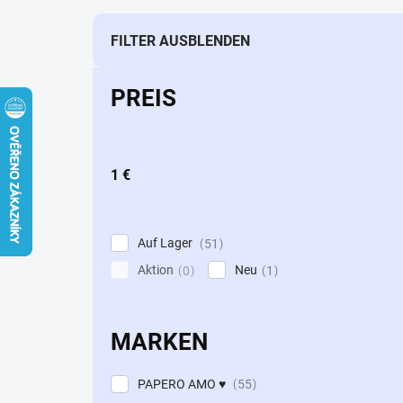
d
u
k
FILTER AUSBLENDEN
t
s
PREIS
o
r
t
i
1
€
e
r
u
n
Auf Lager
51
g
Aktion
Neu
0
1
MARKEN
PAPERO AMO ♥
55