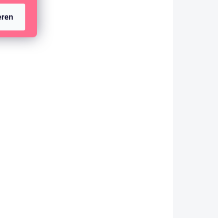
eren
AUF LAGER
(7 ST)
AUFKLEBER - Feiern wir / Feier #3
2,84 €
2,35 € ohne MwSt.
IN DEN WARENKORB