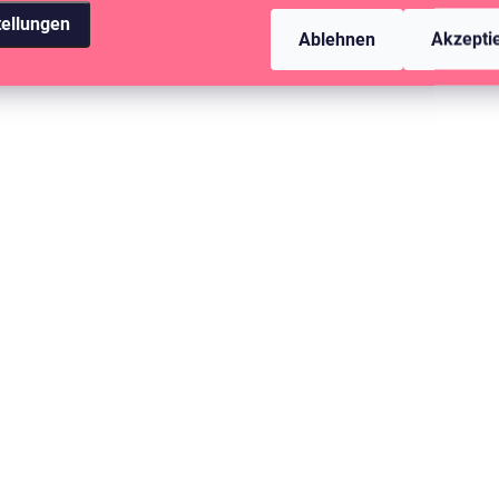
tellungen
Ablehnen
Akzepti
AUF LAGER
(>10 ST)
AUFKLEBER - Feiern wir / Happy day
#4
2,84 €
2,35 € ohne MwSt.