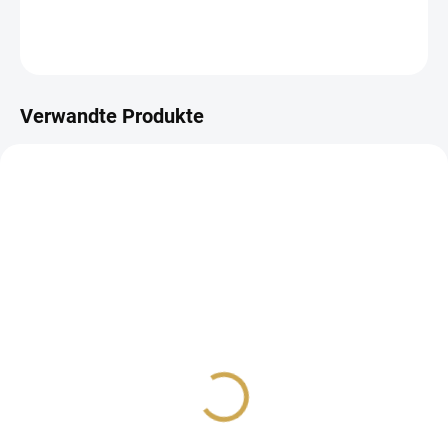
DETAILLIERTE INFORMATIONEN
FRAGEN
ANSEHEN
Verwandte Produkte
AUF LAGER
AUF LAGER
(>10 ST)
(>10 ST)
Samolepky - LEDNOVÝ
Samolepky - DUBNOVÝ
SRNEČEK
ZAJÍČEK
1,45 €
1,45 €
1,20 € ohne MwSt.
1,20 € ohne MwSt.