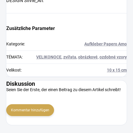
DESIGN Silvie_Art
Zusätzliche Parameter
Kategorie
:
Aufkleber Papero Amo
TÉMATA
:
VELIKONOCE
,
zvířata
,
obrázkové
,
ozdobné vzory
Velikost
:
10 x 15 cm
Diskussion
Seien Sie der Erste, der einen Beitrag zu diesem Artikel schreibt!
Kommentar hinzufügen