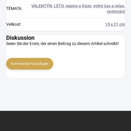
VALENTÝN
,
LÉTO
,
nápisy a fráze
,
volný čas a relax
,
TÉMATA
:
cestování
Velikost
:
15 x 21 cm
Diskussion
Seien Sie der Erste, der einen Beitrag zu diesem Artikel schreibt!
Kommentar hinzufügen
F
u
ß