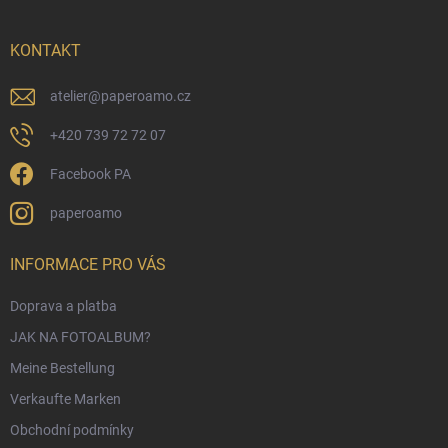
z
e
i
KONTAKT
l
e
atelier
@
paperoamo.cz
+420 739 72 72 07
Facebook PA
paperoamo
INFORMACE PRO VÁS
Doprava a platba
JAK NA FOTOALBUM?
Meine Bestellung
Verkaufte Marken
Obchodní podmínky