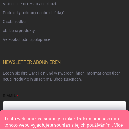
Vrácení nebo reklamace zboží
Podmínky ochrany osobních údajů
Osobní odběr
oblíbené produkty
Velkoobchodní spolupráce
NEWSLETTER ABONNIEREN
Legen Sie Ihre E-Mail ein und wir werden Ihnen Informationen über
neue Produkte in unserem E-Shop zusenden.
E-MAIL
Tento web používá soubory cookie. Dalším procházením
Vložením e-mailu souhlasíte s
podmínkami ochrany osobních údajů
tohoto webu vyjadřujete souhlas s jejich používáním.. Více