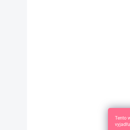
d
e
r
P
r
o
d
u
k
t
AUF LAGER
(>10 ST)
e
PAPIERSCHNITTE - ES IST SCHÖN /
Etiketten
3,26 €
2,69 € ohne MwSt.
IN DEN WARENKORB
Tento 
Papierausschnitte
vyjadřu