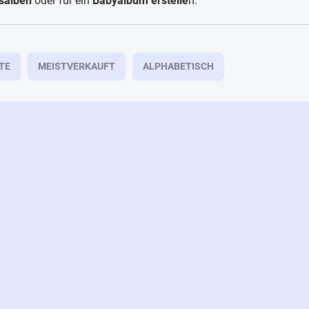
salben
oder für ein
Babyalbum erstelle
n.
TE
MEISTVERKAUFT
ALPHABETISCH