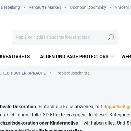
 Bestellung
Verkaufte Marken
Obchodní podmínky
Vrácení 
Suchen
KREATIVSETS
ALBEN UND PAGE PROTECTORS
WER
SCHECHISCHER SPRACHE
Papierausschnitte
 beste Dekoration
. Einfach die Folie abziehen, mit
doppelseiti
sen sich damit tolle 3D-Effekte erzeugen. In dieser Kategori
chzeitsdekoration oder Kindermotive
– wir haben alles. Und
S