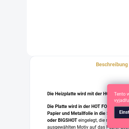
Spezielle Heizplatte/Schablone
Spez
zum Aufbringen von Metallfolie.
Aufb
Sch
Beschreibung
Die Heizplatte wird mit der HOT FOIL-
Tento 
vyjadřu
Die Platte wird in der HOT FOIL-Masch
Eins
Papier und Metallfolie in die Schnei
oder BIGSHOT
eingelegt, die nach dem 
ausgewählten Motiv auf das Papier gedr