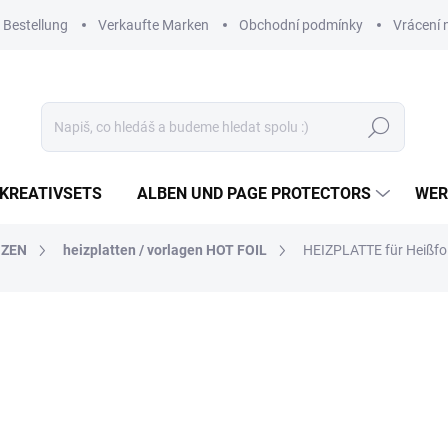
 Bestellung
Verkaufte Marken
Obchodní podmínky
Vrácení 
Suchen
KREATIVSETS
ALBEN UND PAGE PROTECTORS
WER
NZEN
heizplatten / vorlagen HOT FOIL
HEIZPLATTE für Heißf
20,15 €
16,65 € ohne MwSt.
Verkaufspreis:
AUF LAGER
(3 ST)