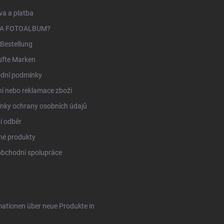
a a platba
NA FOTOALBUM?
Bestellung
ufte Marken
dní podmínky
í nebo reklamace zboží
nky ochrany osobních údajů
í odběr
né produkty
obchodní spolupráce
rmationen über neue Produkte in