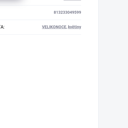
813233049599
TA
:
VELIKONOCE
,
květiny