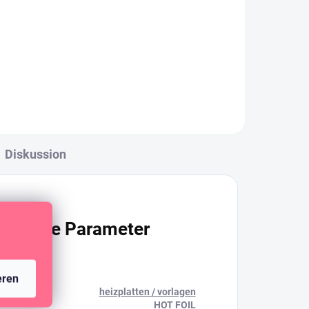
e
Spezielle Heizplatte/Schablone
e.
zum Aufbringen von Metallfolie.
Diskussion
ätzliche Parameter
eren
heizplatten / vorlagen
rie
:
HOT FOIL