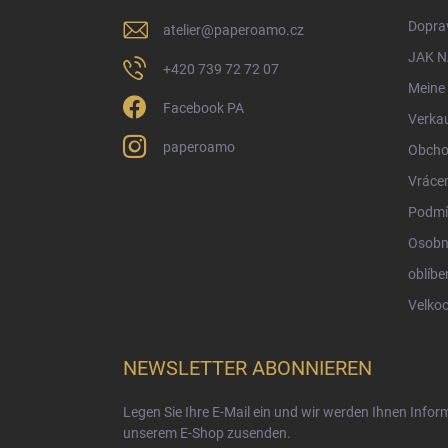
i
Doprav
atelier
@
paperoamo.cz
l
e
JAK 
+420 739 72 72 07
Meine 
Facebook PA
Verka
paperoamo
Obcho
Vrácen
Podmí
Osobn
oblíbe
Velko
NEWSLETTER ABONNIEREN
Legen Sie Ihre E-Mail ein und wir werden Ihnen Info
unserem E-Shop zusenden.