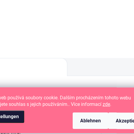
ielle Heizplatten zum
Spezielle Heizplatte/Schablon
ringen von Metallfolie und
zum Aufbringen von Metallfoli
nittschablonen.
Maschine
(separat erhältlich) verwendet.
Zus
web používá soubory cookie. Dalším procházením tohoto webu
jete souhlas s jejich používáním.. Více informací
zde
.
ine erhitzt und dann zusammen mit
tellungen
d- und Prägemaschine SPELLBINDERS
Ablehnen
Akzepti
Durchlaufen der Maschine im
Katego
uckt wird.