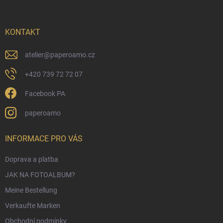
z
e
i
KONTAKT
l
e
atelier
@
paperoamo.cz
+420 739 72 72 07
Facebook PA
paperoamo
INFORMACE PRO VÁS
Doprava a platba
JAK NA FOTOALBUM?
Meine Bestellung
Verkaufte Marken
Obchodní podmínky