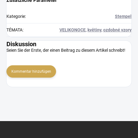
Zusätzliche Parameter
Kategorie
:
Stempel
TÉMATA
:
VELIKONOCE
,
květiny
,
ozdobné vzory
Diskussion
Seien Sie der Erste, der einen Beitrag zu diesem Artikel schreibt!
Kommentar hinzufügen
F
u
ß