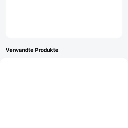
Gumové razítko na dřevěném štočku.
DETAILLIERTE INFORMATIONEN
FRAGEN
ANSEHEN
Verwandte Produkte
NEU
NEU
NA DOTAZ
AUF LAGER
(1 ST)
Papírové visačky v
Papírové visačky v
lněném vzhledu -
lněném vzhledu -
Murmures / Zelená