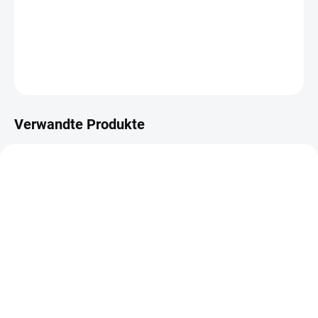
Gumové razítko na dřevěném štočku.
DETAILLIERTE INFORMATIONEN
FRAGEN
ANSEHEN
Verwandte Produkte
NEU
NEU
NA DOTAZ
AUF LAGER
(1 ST)
Papírové visačky v
Papírové visačky v
lněném vzhledu -
lněném vzhledu -
Murmures / Zelená