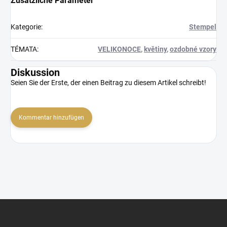
Zusätzliche Parameter
Kategorie
:
Stempel
TÉMATA
:
VELIKONOCE
,
květiny
,
ozdobné vzory
Diskussion
Seien Sie der Erste, der einen Beitrag zu diesem Artikel schreibt!
Kommentar hinzufügen
F
u
ß