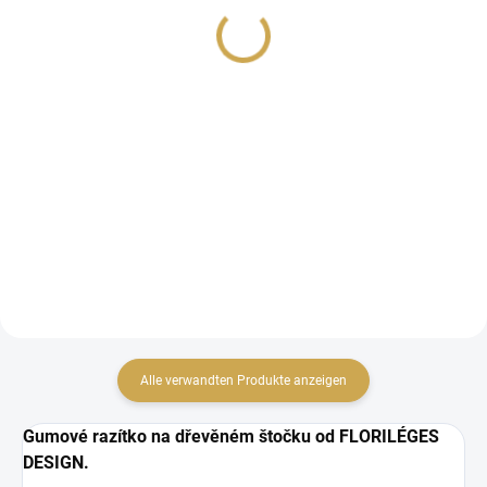
Murmures / Růžová
6,15 €
6,15 €
5,08 € ohne MwSt.
5,08 € ohne MwSt.
Detail
IN DEN WARENKORB
Alle verwandten Produkte anzeigen
Gumové razítko na dřevěném štočku od FLORILÉGES
DESIGN.