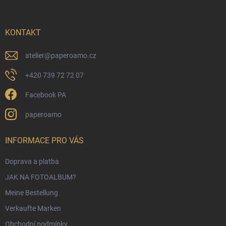
z
e
i
KONTAKT
l
e
atelier
@
paperoamo.cz
+420 739 72 72 07
Facebook PA
paperoamo
INFORMACE PRO VÁS
Doprava a platba
JAK NA FOTOALBUM?
Meine Bestellung
Verkaufte Marken
Obchodní podmínky