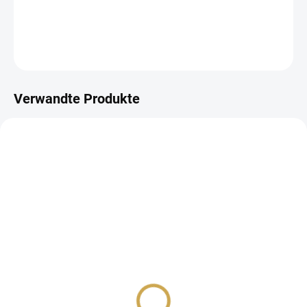
DETAILLIERTE INFORMATIONEN
FRAGEN
ANSEHEN
Verwandte Produkte
NA DOTAZ
NA DOTAZ
Bavlněná šňůrka - ITO
Bavlněná šňůrka - ITO
Gima / Purple
Gima / Aqua
7,40 €
7,40 €
6,12 € ohne MwSt.
6,12 € ohne MwSt.