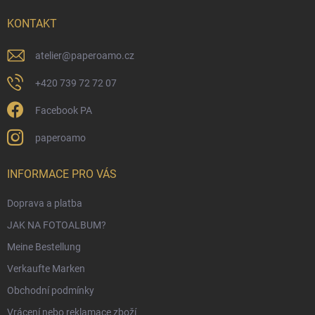
e
i
KONTAKT
l
e
atelier
@
paperoamo.cz
+420 739 72 72 07
Facebook PA
paperoamo
INFORMACE PRO VÁS
Doprava a platba
JAK NA FOTOALBUM?
Meine Bestellung
Verkaufte Marken
Obchodní podmínky
Vrácení nebo reklamace zboží