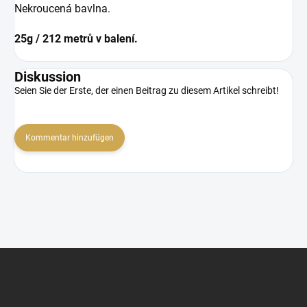
Nekroucená bavlna.
25g / 212 metrů v balení.
Diskussion
Seien Sie der Erste, der einen Beitrag zu diesem Artikel schreibt!
Kommentar hinzufügen
F
u
ß
z