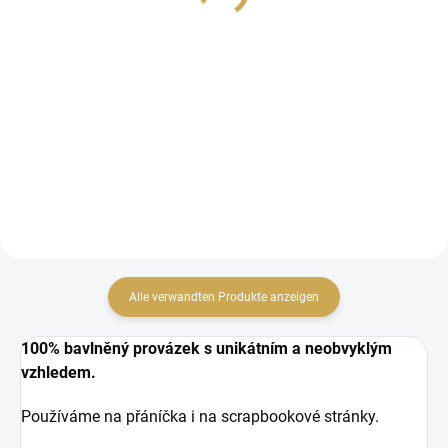
Detail
Detail
Bavlněná šňůrka o délce
Bavlněná šňůrka o délce
cca 212 m.
cca 212 m.
Alle verwandten Produkte anzeigen
100% bavlněný provázek s unikátním a neobvyklým
vzhledem.
Používáme na přáníčka i na scrapbookové stránky.