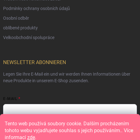
Podmínky ochrany osobních údajů
Osobní odběr
oblíbené produkty
Velkoobchodní spolupráce
NEWSLETTER ABONNIEREN
Legen Sie Ihre E-Mail ein und wir werden Ihnen Informationen über
neue Produkte in unserem E-Shop zusenden.
E-MAIL
Tento web používá soubory cookie. Dalším procházením
Vložením e-mailu souhlasíte s
podmínkami ochrany osobních údajů
tohoto webu vyjadřujete souhlas s jejich používáním.. Více
informací
zde
.