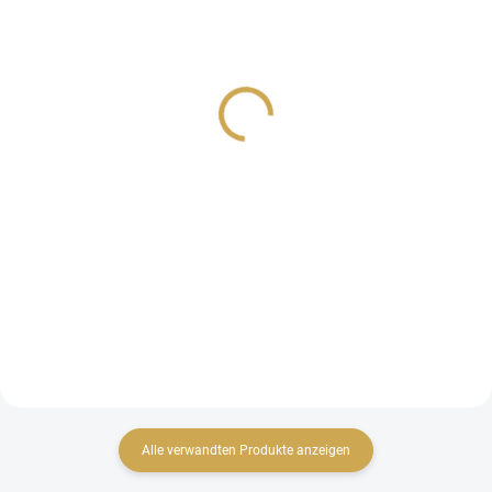
NA DOTAZ
NA DOTAZ
Bavlněná šňůrka - ITO
Bavlněná šňůrka - ITO
Gima / Purple
Gima / Aqua
7,38 €
7,38 €
6,10 € ohne MwSt.
6,10 € ohne MwSt.
Detail
Detail
Bavlněná šňůrka o délce
Bavlněná šňůrka o délce
cca 212 m.
cca 212 m.
Alle verwandten Produkte anzeigen