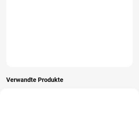
−
+
IN DEN WARENKORB
Bavlněná šňůrka o délce cca 212 m.
DETAILLIERTE INFORMATIONEN
FRAGEN
ANSEHEN
Verwandte Produkte