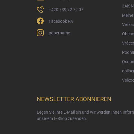
e
JAK 
+420 739 72 72 07
Meine 
Facebook PA
Verka
paperoamo
Obcho
Vrácen
Podmí
Osobn
oblíbe
Velko
NEWSLETTER ABONNIEREN
Legen Sie Ihre E-Mail ein und wir werden Ihnen Info
unserem E-Shop zusenden.