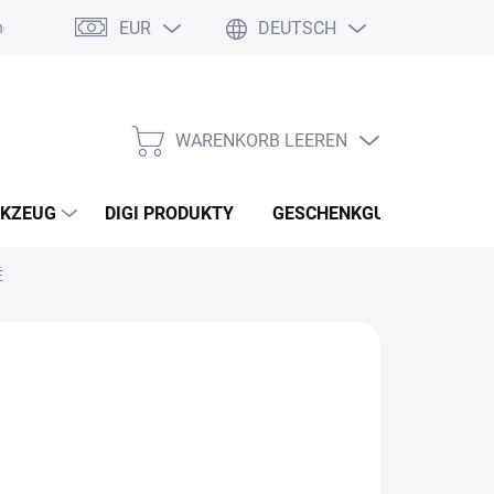
EUR
DEUTSCH
nebo reklamace zboží
Podmínky ochrany osobních údajů
Osobní
WARENKORB LEEREN
WARENKORB
KZEUG
DIGI PRODUKTY
GESCHENKGUTSCHEINEN
É