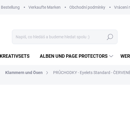
 Bestellung
Verkaufte Marken
Obchodní podmínky
Vrácení 
Suchen
KREATIVSETS
ALBEN UND PAGE PROTECTORS
WER
Klammern und Ösen
PRŮCHODKY - Eyelets Standard - ČERVEN
4,92 €
4,07 € ohne MwSt.
Verkaufspreis:
AUF LAGER
(3 ST)