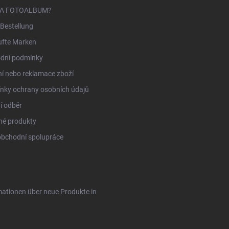
NA FOTOALBUM?
Bestellung
ufte Marken
dní podmínky
í nebo reklamace zboží
nky ochrany osobních údajů
í odběr
né produkty
obchodní spolupráce
rmationen über neue Produkte in