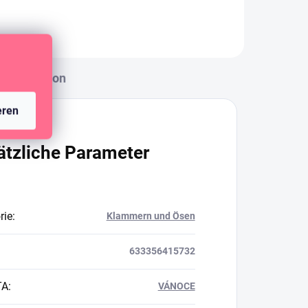
Diskussion
eren
ätzliche Parameter
rie
:
Klammern und Ösen
633356415732
TA
:
VÁNOCE