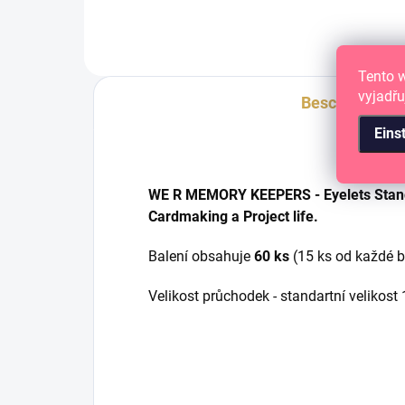
Tento 
vyjadřu
Beschreibung
Eins
WE R MEMORY KEEPERS - Eyelets Stand
Cardmaking a Project life.
Balení obsahuje
60 ks
(15 ks od každé b
Velikost průchodek - standartní velikost