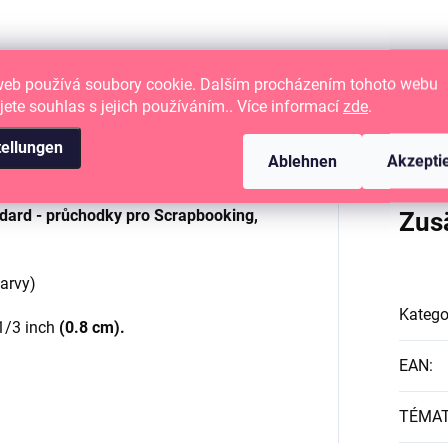
web používá soubory cookie. Dalším procházením tohoto webu
jete souhlas s jejich používáním.. Více informací
zde
.
tellungen
Ablehnen
Akzepti
ard - průchodky pro Scrapbooking,
Zus
arvy)
Katego
 1/3 inch
(0.8 cm).
EAN
:
TÉMA