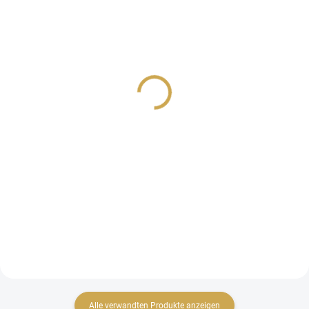
AUF LAGER
AUF LAGER
(4 ST)
(>10 ST)
KREATIVSET - PICKNICK
Washi tape - Feiern wir /
AUF DER WIESE
Alles Gute
24,74 €
3,26 €
20,45 € ohne MwSt.
2,69 € ohne MwSt.
IN DEN WARENKORB
IN DEN WARENKORB
TSCHECHISCHES Set zum
Washi Tape aus der Feiern wir-
Erstellen von Scrapbook-Seiten
Kollektion
aus der Kollektion „PICKNICK
AUF DER WIESE“.
Alle verwandten Produkte anzeigen