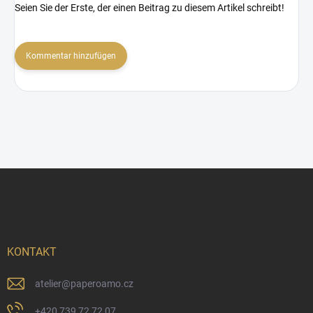
Seien Sie der Erste, der einen Beitrag zu diesem Artikel schreibt!
Kommentar hinzufügen
F
u
ß
z
e
i
KONTAKT
l
e
atelier
@
paperoamo.cz
+420 739 72 72 07