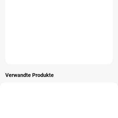
−
+
IN DEN WARENKORB
Washi Tape aus der Picknick auf der wiese-Kollektion.
DETAILLIERTE INFORMATIONEN
FRAGEN
ANSEHEN
Verwandte Produkte
BASTELSET