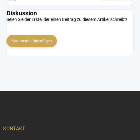
Diskussion
Seien Sie der Erste, der einen Beitrag zu diesem Artikel schreibt!
Kommentar hinzufügen
F
u
ß
z
e
i
KONTAKT
l