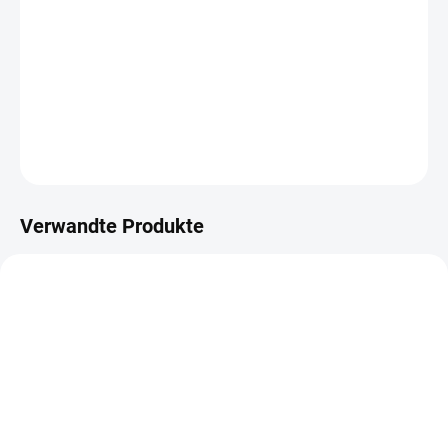
−
+
IN DEN WARENKORB
Washi Tape aus der On the Road-Kollektion.
DETAILLIERTE INFORMATIONEN
FRAGEN
ANSEHEN
Verwandte Produkte
AUF LAGER
AUF LAGER
(>10 ST)
(>10 ST)