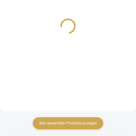
SCRAPBOOK-PAPIER -
SCRAPBOOK-PAPIER -
ON THE ROAD / #03 Weg
ON THE ROAD / #06 In
aus der Stadt
den Bergen
1,07 €
1,07 €
0,88 € ohne MwSt.
0,88 € ohne MwSt.
IN DEN WARENKORB
IN DEN WARENKORB
Doppelseitig gemustertes
Doppelseitig gemustertes
Scrapbook-Papier 12" x 12" (30,5
Scrapbook-Papier 12" x 12" (30,5
x 30,5 cm).
x 30,5 cm).
Alle verwandten Produkte anzeigen