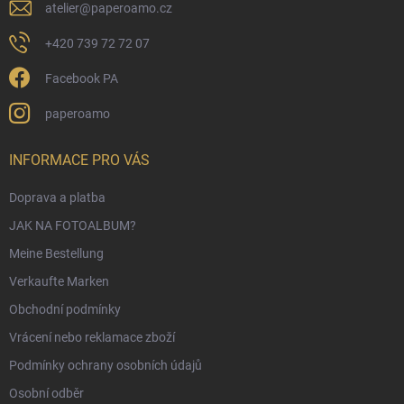
e
atelier
@
paperoamo.cz
+420 739 72 72 07
Facebook PA
paperoamo
INFORMACE PRO VÁS
Doprava a platba
JAK NA FOTOALBUM?
Meine Bestellung
Verkaufte Marken
Obchodní podmínky
Vrácení nebo reklamace zboží
Podmínky ochrany osobních údajů
Osobní odběr