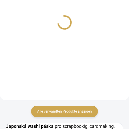
Washi páska - Z LESA /
Washi páska - Z LESA /
Lišky
Stromy
2,85 €
2,85 €
2,36 € ohne MwSt.
2,36 € ohne MwSt.
IN DEN WARENKORB
IN DEN WARENKORB
Washi páska z kolekce Z
Washi páska z kolekce Z
LESA
LESA
Alle verwandten Produkte anzeigen
Japonská washi páska
pro scrapbookig, cardmaking,