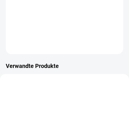
−
+
IN DEN WARENKORB
Washi páska z kolekce Z LESA
DETAILLIERTE INFORMATIONEN
FRAGEN
ANSEHEN
Verwandte Produkte
AUF LAGER
AUF LAGER
(>10 ST)
(>10 ST)