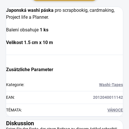
Japonská washi páska
pro scrapbookig, cardmaking,
Project life a Planner.
Balení obsahuje
1 ks
Velikost 1.5 cm x 10 m
Zusätzliche Parameter
Kategorie
:
Washi-Tapes
EAN
:
2012040011142
TÉMATA
:
VÁNOCE
Diskussion
Seien Sie der Erste, der einen Beitrag zu diesem Artikel schreibt!