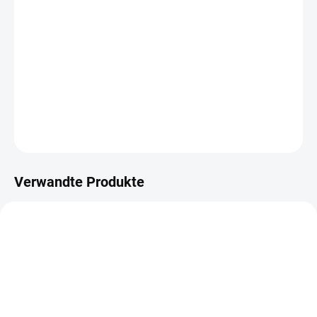
−
+
IN DEN WARENKORB
Washi páska z kolekce MALOVANÁ.
DETAILLIERTE INFORMATIONEN
FRAGEN
ANSEHEN
Verwandte Produkte