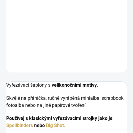
LIEFERUNG BIS:
11.08.2026
−
+
IN DEN WARENKORB
Vyřezávací kovové šablony od Alexandry Renke.
DETAILLIERTE INFORMATIONEN
FRAGEN
ANSEHEN
Vyřezávací šablony s
velikonočními motivy
.
Skvělé na přáníčka, ručně vyráběná minialba, scrapbook
fotoalba nebo na jiné papírové tvoření.
Používej s klasickými vyřezávacími strojky jako je
Spellbinders
nebo
Big Shot.