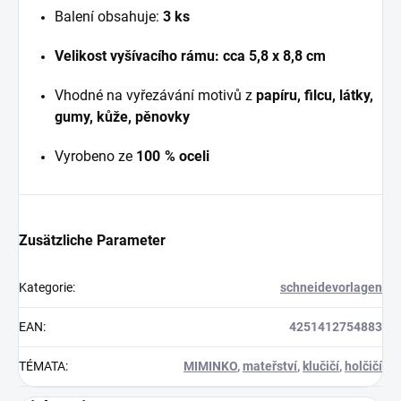
Balení obsahuje:
3
ks
Velikost vyšívacího rámu: cca
5,8 x 8,8 cm
Vhodné na vyřezávání motivů z
papíru, filcu, látky,
gumy, kůže, pěnovky
Vyrobeno ze
100 % oceli
Zusätzliche Parameter
Kategorie
:
schneidevorlagen
EAN
:
4251412754883
TÉMATA
:
MIMINKO
,
mateřství
,
klučičí
,
holčičí