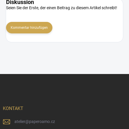
Diskussion
Seien Sie der Erste, der einen Beitrag zu diesem Artikel schreibt!
Kommentar hinzufügen
F
u
ß
z
e
i
KONTAKT
l
e
atelier
@
paperoamo.cz