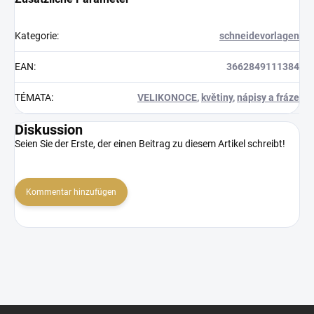
Kategorie
:
schneidevorlagen
EAN
:
3662849111384
TÉMATA
:
VELIKONOCE
,
květiny
,
nápisy a fráze
Diskussion
Seien Sie der Erste, der einen Beitrag zu diesem Artikel schreibt!
Kommentar hinzufügen
F