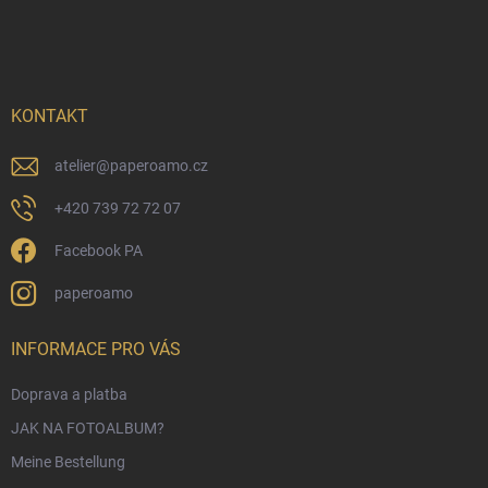
u
ß
z
e
i
KONTAKT
l
e
atelier
@
paperoamo.cz
+420 739 72 72 07
Facebook PA
paperoamo
INFORMACE PRO VÁS
Doprava a platba
JAK NA FOTOALBUM?
Meine Bestellung