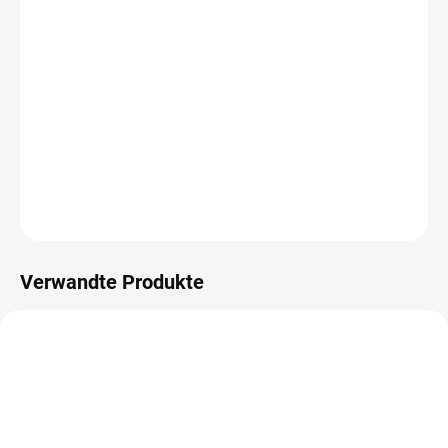
LIEFERUNG BIS:
11.08.2026
−
+
IN DEN WARENKORB
Metallstanzer
DETAILLIERTE INFORMATIONEN
FRAGEN
ANSEHEN
Verwandte Produkte