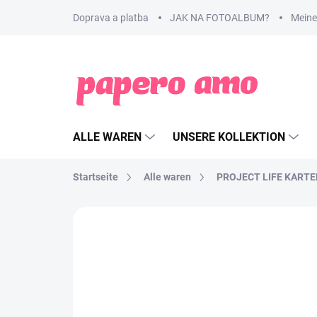
Zum
Doprava a platba
JAK NA FOTOALBUM?
Meine
Inhalt
springen
ALLE WAREN
UNSERE KOLLEKTION
Startseite
Alle waren
PROJECT LIFE KART
MARKE:
PAPERO AMO ♥