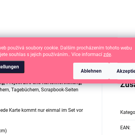
eraufkleber.
Papieraufkleber.
web používá soubory cookie. Dalším procházením tohoto webu
jete souhlas s jejich používáním.. Více informací
zde
.
tellungen
Ablehnen
Akzepti
 Project Life und Kartenherstellung,
Zus
hern, Tagebüchern, Scrapbook-Seiten
 jede Karte kommt nur einmal im Set vor
Katego
EAN
:
 cm)