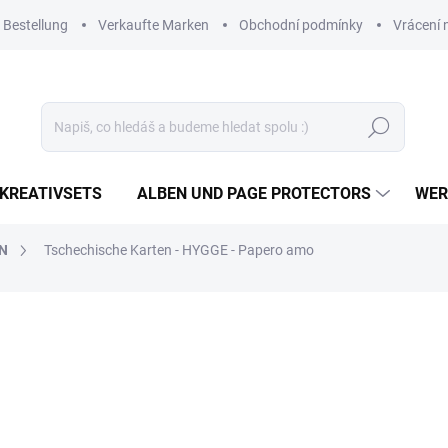
 Bestellung
Verkaufte Marken
Obchodní podmínky
Vrácení 
Suchen
KREATIVSETS
ALBEN UND PAGE PROTECTORS
WER
EN
Tschechische Karten - HYGGE - Papero amo
6,98 €
5,77 € ohne MwSt.
Verkaufspreis:
AUF LAGER
(>10 ST)