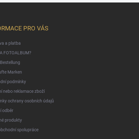
ORMACE PRO VÁS
a a platba
NA FOTOALBUM?
Bestellung
ufte Marken
dní podmínky
í nebo reklamace zboží
nky ochrany osobních údajů
í odběr
né produkty
obchodní spolupráce