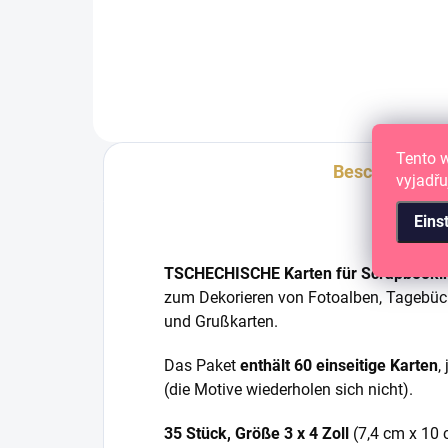
Papieraufkleber.
Papi
Tento 
Beschreibung
vyjadřu
Eins
TSCHECHISCHE Karten für Scrapbooking,
zum Dekorieren von Fotoalben, Tagebüc
und Grußkarten.
Das Paket
enthält 60 einseitige Karten
,
(die Motive wiederholen sich nicht).
35 Stück, Größe 3 x 4 Zoll
(7,4 cm x 10