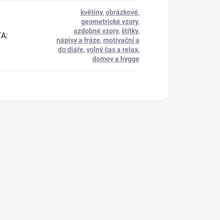
květiny
,
obrázkové
,
geometrické vzory
,
ozdobné vzory
,
štítky
,
TA
:
nápisy a fráze
,
motivační a
do diáře
,
volný čas a relax
,
domov a hygge