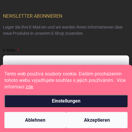
NEWSLETTER ABONNIEREN
Legen Sie Ihre E-Mail ein und wir werden Ihnen Informationen über
neue Produkte in unserem E-Shop zusenden.
E-MAIL
Tento web používá soubory cookie. Dalším procházením
Vložením e-mailu souhlasíte s
podmínkami ochrany osobních údajů
tohoto webu vyjadřujete souhlas s jejich používáním.. Více
informací
zde
.
Anmelden
Einstellungen
Copyright 2026
Papero amo
. Alle Rechte vorbehalten.
Ablehnen
Akzeptieren
Erstellt von Shoptet