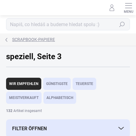
Zum
Inhalt
springen
Suchen
SCRAPBOOK-PAPIERE
speziell
, Seite 3
P
r
WIR EMPFEHLEN
GÜNSTIGSTE
TEUERSTE
o
d
MEISTVERKAUFT
ALPHABETISCH
u
k
132
Artikel insgesamt
t
s
FILTER ÖFFNEN
o