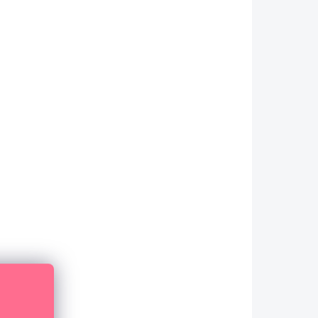
5,80 € ohne MwSt.
IN DEN WARENKORB
NEU