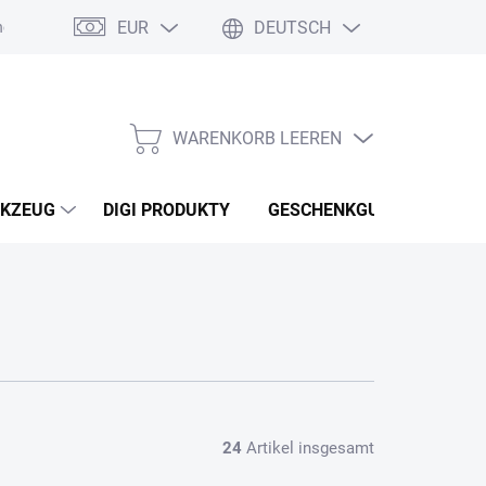
EUR
DEUTSCH
nebo reklamace zboží
Podmínky ochrany osobních údajů
Osobní
WARENKORB LEEREN
WARENKORB
KZEUG
DIGI PRODUKTY
GESCHENKGUTSCHEINEN
24
Artikel insgesamt