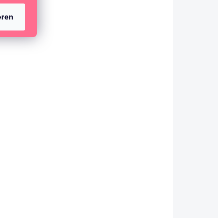
eren
AUF LAGER
(8 ST)
Acetát - srdíčka / Edelweiss
2,85 €
2,36 € ohne MwSt.
IN DEN WARENKORB
Pěnové samolepky na scrapbook