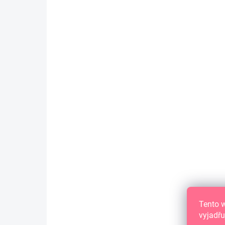
2,02 € ohne MwSt.
Pěnové samolepky na scrapbook
NEU
Tento 
vyjadřu