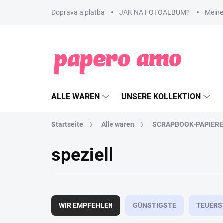
Zum
Doprava a platba
JAK NA FOTOALBUM?
Meine
Inhalt
springen
ALLE WAREN
UNSERE KOLLEKTION
Startseite
Alle waren
SCRAPBOOK-PAPIERE
speziell
P
r
WIR EMPFEHLEN
GÜNSTIGSTE
TEUERS
o