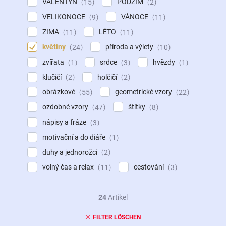
VALENTÝN
PODZIM
15
2
VELIKONOCE
VÁNOCE
9
11
ZIMA
LÉTO
11
11
květiny
příroda a výlety
24
10
zvířata
srdce
hvězdy
1
3
1
klučičí
holčičí
2
2
obrázkové
geometrické vzory
55
22
ozdobné vzory
štítky
47
8
nápisy a fráze
3
motivační a do diáře
1
duhy a jednorožci
2
volný čas a relax
cestování
11
3
24
Artikel
FILTER LÖSCHEN