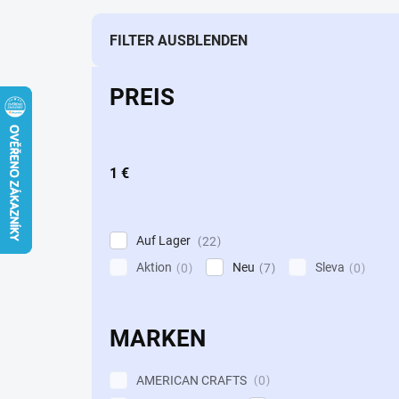
d
u
k
FILTER AUSBLENDEN
t
s
PREIS
o
r
t
i
1
€
e
r
u
n
Auf Lager
22
g
Aktion
Neu
Sleva
0
7
0
MARKEN
AMERICAN CRAFTS
0