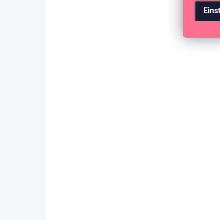
Eins
AUF LAGER
(2 ST)
Sada vellumových papírů 30 x 30 cm /
Printemps Charmant
10,29 €
8,50 € ohne MwSt.
IN DEN WARENKORB
NEU