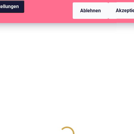
tellungen
Ablehnen
Akzepti
AUF LAGER
(>10 ST)
Acetát - kytičky / Edelweiss
2,85 €
2,36 € ohne MwSt.
IN DEN WARENKORB
Pěnové samolepky na scrapbook