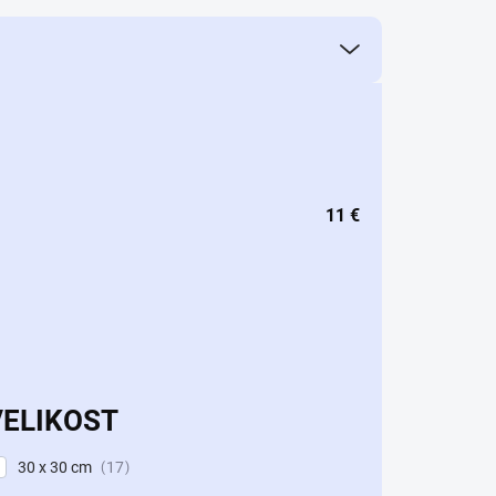
11
€
VELIKOST
30 x 30 cm
17