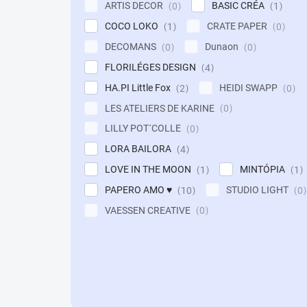
ARTIS DECOR
BASIC CRÉA
0
1
COCO LOKO
CRATE PAPER
1
0
DECOMANS
Dunaon
0
0
FLORILÉGES DESIGN
4
HA.PI Little Fox
HEIDI SWAPP
2
0
LES ATELIERS DE KARINE
0
LILLY POT´COLLE
0
LORA BAILORA
4
LOVE IN THE MOON
MINTÓPIA
1
1
PAPERO AMO ♥
STUDIO LIGHT
10
0
VAESSEN CREATIVE
0