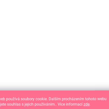
6,01 € ohne MwSt.
Gumové razítko na dřevěném štočku.
NEU
web používá soubory cookie. Dalším procházením tohoto webu
jete souhlas s jejich používáním.. Více informací
zde
.