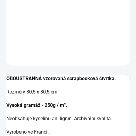
−
+
IN DEN WARENKORB
Papír na scrapbook z kolekce DOLCE VITA.
DETAILLIERTE INFORMATIONEN
FRAGEN
ANSEHEN
OBOUSTRANNÁ vzorovaná scrapbooková čtvrtka.
Rozměry 30,5 x 30,5 cm.
Vysoká gramáž - 250g / m².
Neobsahuje kyselinu ani lignin. Archivální kvalita.
Vyrobeno ve Francii.