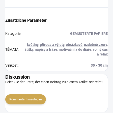
Zusätzliche Parameter
Kategorie
:
GEMUSTERTE PAPIERE
květiny
,
příroda a výlety
,
obrázkové
,
ozdobné vzory
,
TÉMATA
:
štítky
,
nápisy a fráze
,
motivační a do diáře
,
volný čas
a relax
Velikost
:
30 x 30 cm
Diskussion
Seien Sie der Erste, der einen Beitrag zu diesem Artikel schreibt!
Kommentar hinzufügen