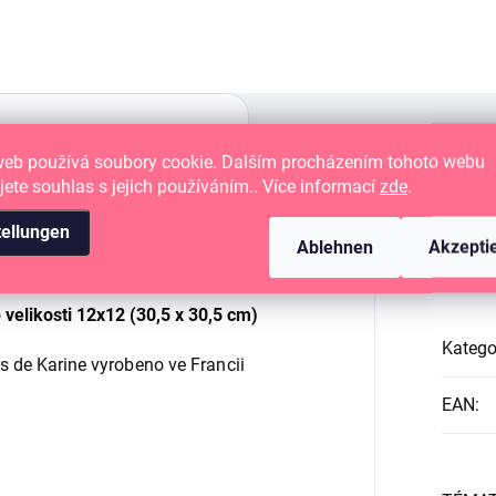
web používá soubory cookie. Dalším procházením tohoto webu
jete souhlas s jejich používáním.. Více informací
zde
.
tellungen
ého plátna
vhodný na minialba,
Zus
Ablehnen
Akzepti
life stránky.
o
velikosti 12x12 (30,5 x 30,5 cm)
Katego
rs de Karine
vyrobeno ve Francii
EAN
: