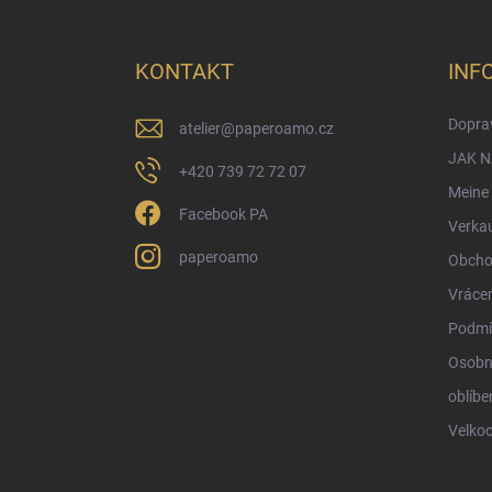
u
ß
z
KONTAKT
INF
e
i
Doprav
atelier
@
paperoamo.cz
l
e
JAK 
+420 739 72 72 07
Meine 
Facebook PA
Verka
paperoamo
Obcho
Vrácen
Podmí
Osobn
oblíbe
Velko