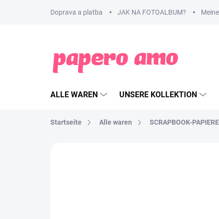
Zum
Doprava a platba
JAK NA FOTOALBUM?
Meine
Inhalt
springen
ALLE WAREN
UNSERE KOLLEKTION
Startseite
Alle waren
SCRAPBOOK-PAPIERE
MARKE:
ECHO PARK