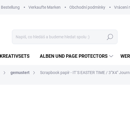
 Bestellung
Verkaufte Marken
Obchodní podmínky
Vrácení 
Suchen
KREATIVSETS
ALBEN UND PAGE PROTECTORS
WER
gemustert
Scrapbook papír - IT´S EASTER TIME / 3"X4" Journ
1,07 €
0,88 € ohne MwSt.
Verkaufspreis:
AUF LAGER
(3 ST)