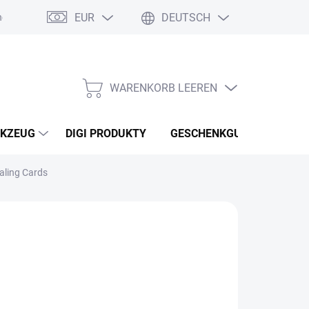
EUR
DEUTSCH
nebo reklamace zboží
Podmínky ochrany osobních údajů
Osobní
WARENKORB LEEREN
WARENKORB
KZEUG
DIGI PRODUKTY
GESCHENKGUTSCHEINEN
aling Cards