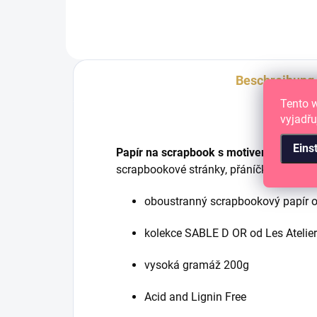
Beschreibung
Tento 
vyjadřu
Eins
Papír na scrapbook s motivem malířsk
scrapbookové stránky, přáníčka a project 
oboustranný scrapbookový papír 
kolekce SABLE D OR od Les Atelie
vysoká gramáž 200g
Acid and Lignin Free