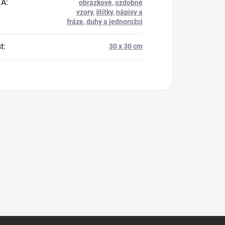
TA
:
obrázkové
,
ozdobné
vzory
,
štítky
,
nápisy a
fráze
,
duhy a jednorožci
t
:
30 x 30 cm