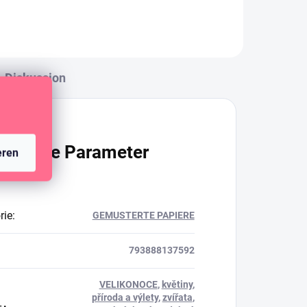
Diskussion
ätzliche Parameter
eren
rie
:
GEMUSTERTE PAPIERE
793888137592
VELIKONOCE
,
květiny
,
příroda a výlety
,
zvířata
,