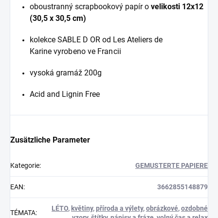
oboustranný scrapbookový papír o
velikosti 12x12
(30,5 x 30,5 cm)
kolekce SABLE D OR od Les Ateliers de
Karine
vyrobeno ve Francii
vysoká gramáž 200g
Acid and Lignin Free
Zusätzliche Parameter
Kategorie
:
GEMUSTERTE PAPIERE
EAN
:
3662855148879
LÉTO
,
květiny
,
příroda a výlety
,
obrázkové
,
ozdobné
TÉMATA
:
vzory
,
štítky
,
nápisy a fráze
,
volný čas a relax