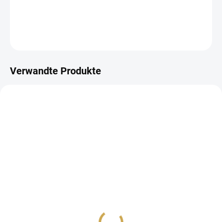
DETAILLIERTE INFORMATIONEN
FRAGEN
ANSEHEN
Verwandte Produkte
AUF LAGER
AUF LAGER
(2 ST)
(6 ST)
Vellumové výseky -
Papírové výseky -
Bonjour l'été
Bonjour l'été
6,16 €
4,92 €