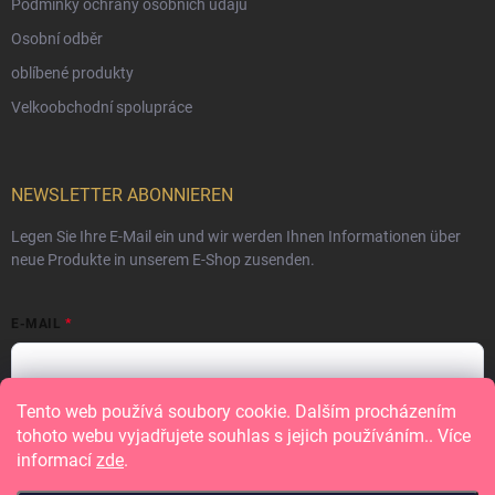
Podmínky ochrany osobních údajů
Osobní odběr
oblíbené produkty
Velkoobchodní spolupráce
NEWSLETTER ABONNIEREN
Legen Sie Ihre E-Mail ein und wir werden Ihnen Informationen über
neue Produkte in unserem E-Shop zusenden.
E-MAIL
Tento web používá soubory cookie. Dalším procházením
Vložením e-mailu souhlasíte s
podmínkami ochrany osobních údajů
tohoto webu vyjadřujete souhlas s jejich používáním.. Více
informací
zde
.
Anmelden