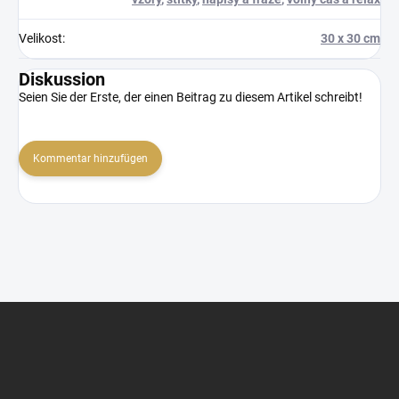
Velikost
:
30 x 30 cm
Diskussion
Seien Sie der Erste, der einen Beitrag zu diesem Artikel schreibt!
Kommentar hinzufügen
F
u
ß
z
e