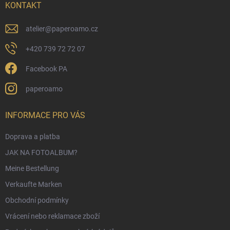
i
KONTAKT
l
e
atelier
@
paperoamo.cz
+420 739 72 72 07
Facebook PA
paperoamo
INFORMACE PRO VÁS
Doprava a platba
JAK NA FOTOALBUM?
Meine Bestellung
Verkaufte Marken
Obchodní podmínky
Vrácení nebo reklamace zboží