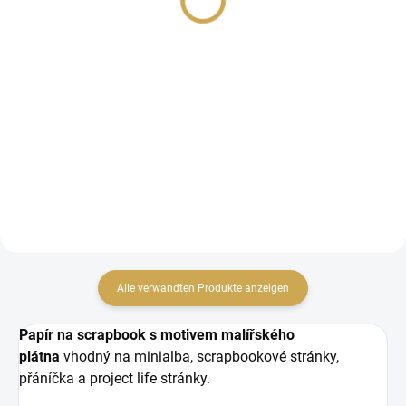
5,09 € ohne MwSt.
4,07 € ohne MwSt.
IN DEN WARENKORB
IN DEN WARENKORB
Papírové výseky.
Papírové výseky.
Alle verwandten Produkte anzeigen
Papír na scrapbook s motivem malířského
plátna
vhodný na minialba, scrapbookové stránky,
přáníčka a project life stránky.