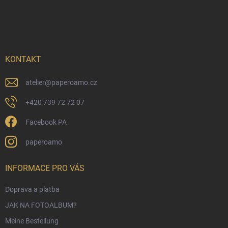
F
u
ß
z
e
i
KONTAKT
l
e
atelier
@
paperoamo.cz
+420 739 72 72 07
Facebook PA
paperoamo
INFORMACE PRO VÁS
Doprava a platba
JAK NA FOTOALBUM?
Meine Bestellung