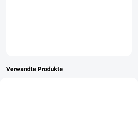
Einseitig gemustertes Scrapbook-Papier 12" x 12" (30,5 x 30,5
cm).
DETAILLIERTE INFORMATIONEN
FRAGEN
ANSEHEN
Verwandte Produkte
BASTELSET
NA DOTAZ
AUF LAGER
(>10 ST)