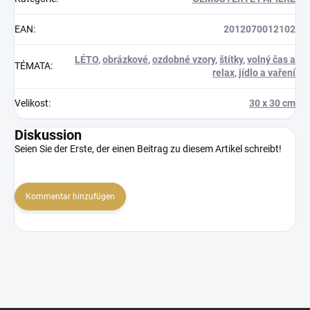
EAN
:
2012070012102
LÉTO
,
obrázkové
,
ozdobné vzory
,
štítky
,
volný čas a
TÉMATA
:
relax
,
jídlo a vaření
Velikost
:
30 x 30 cm
Diskussion
Seien Sie der Erste, der einen Beitrag zu diesem Artikel schreibt!
Kommentar hinzufügen