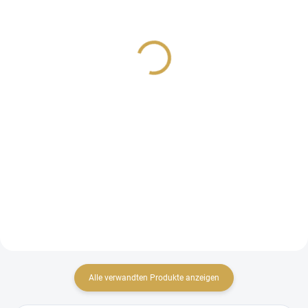
KREATIVSET -
POLYMERSTEMPEL -
SOMMERSTIMMUNG
SOMMERSTIMMUNG /
24,69 €
Summer Vibes
20,40 € ohne MwSt.
16,44 €
Detail
13,59 € ohne MwSt.
IN DEN WARENKORB
TSCHECHISCHES Set zum
Erstellen von Scrapbook-Seiten.
Ein Satz transparenter
Polymerstempel aus der
SOMMERSTIMMUNG-Kollektion.
Alle verwandten Produkte anzeigen