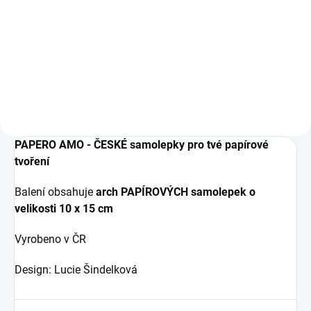
IN DEN WARENKORB
IN DEN WARENKORB
Papírové samolepky.
papírové výseky
PAPERO AMO - ČESKÉ samolepky pro tvé papírové
tvoření
Balení obsahuje
arch PAPÍROVÝCH samolepek o
velikosti
10 x 15 cm
Vyrobeno v ČR
Design: Lucie Šindelková