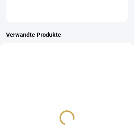
DETAILLIERTE INFORMATIONEN
FRAGEN
ANSEHEN
Verwandte Produkte
AUF LAGER
AUF LAGER
(>10 ST)
(>10 ST)
Samolepky - VÁNOČNÍ
Papírové výseky -
PÁSKY
VÁNOČNÍ NÁPISY
1,44 €
3,26 €
1,19 € ohne MwSt.
2,69 € ohne MwSt.