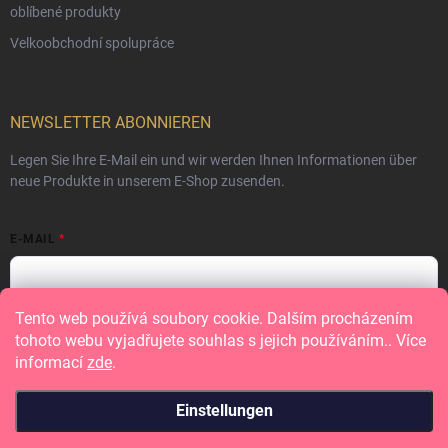
oblíbené produkty
Velkoobchodní spolupráce
NEWSLETTER ABONNIEREN
Legen Sie Ihre E-Mail ein und wir werden Ihnen Informationen über
neue Produkte in unserem E-Shop zusenden.
E-MAIL
Tento web používá soubory cookie. Dalším procházením
Vložením e-mailu souhlasíte s
podmínkami ochrany osobních údajů
tohoto webu vyjadřujete souhlas s jejich používáním.. Více
informací
zde
.
Anmelden
Einstellungen