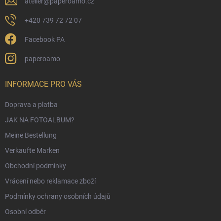
e
atelier
@
paperoamo.cz
+420 739 72 72 07
Facebook PA
paperoamo
INFORMACE PRO VÁS
Doprava a platba
JAK NA FOTOALBUM?
Meine Bestellung
Verkaufte Marken
Obchodní podmínky
Vrácení nebo reklamace zboží
Podmínky ochrany osobních údajů
Osobní odběr