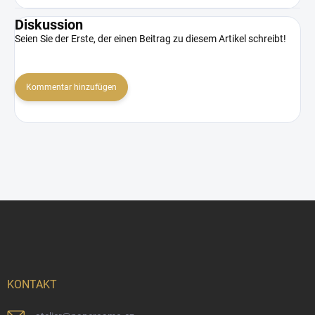
Diskussion
Seien Sie der Erste, der einen Beitrag zu diesem Artikel schreibt!
Kommentar hinzufügen
F
u
ß
z
e
i
KONTAKT
l