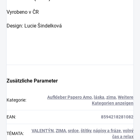
Vyrobeno v ČR
Design: Lucie Šindelková
Zusätzliche Parameter
Aufkleber Papero Amo
,
láska
,
zima
,
Weitere
Kategorie
:
Kategorien anzeigen
EAN
:
8594218281082
VALENTÝN
,
ZIMA
,
srdce
,
štítky
,
nápisy a fráze
,
volný
TÉMATA
:
čas a relax