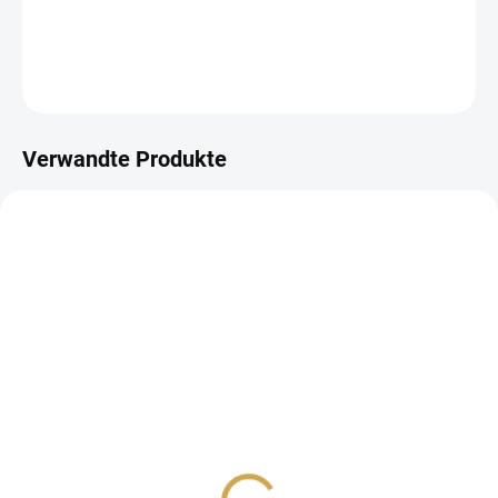
DETAILLIERTE INFORMATIONEN
FRAGEN
ANSEHEN
Verwandte Produkte
AUF LAGER
AUF LAGER
(>10 ST)
(>10 ST)
SAMOLEPKY EUCALYPT
PAPIERSCHNITTE -
GOLDENER HERBST /
4,08 €
Blätter
3,37 € ohne MwSt.