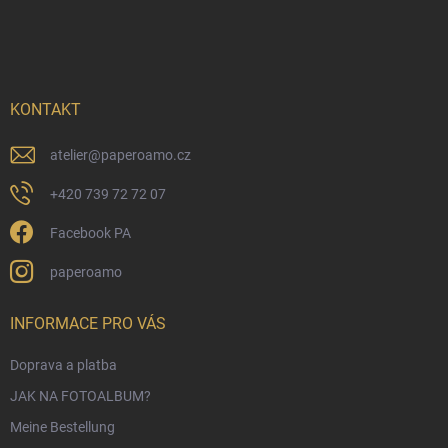
u
ß
z
e
i
KONTAKT
l
e
atelier
@
paperoamo.cz
+420 739 72 72 07
Facebook PA
paperoamo
INFORMACE PRO VÁS
Doprava a platba
JAK NA FOTOALBUM?
Meine Bestellung