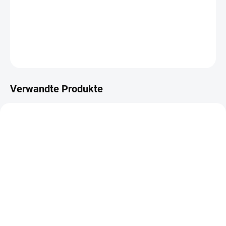
−
+
IN DEN WARENKORB
FRAGEN
ANSEHEN
Verwandte Produkte
AUF LAGER
NA DOTAZ
(4 ST)
DOPPELSEITIG
Schaumstoff A4
SELBSTKLEBENDES
doppelseitig
BLATT 12"X12"