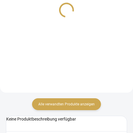
selbstklebend 3mm
3,26 €
4,50 €
2,69 € ohne MwSt.
3,72 € ohne MwSt.
Detail
IN DEN WARENKORB
Selbstklebendes Blatt
3D-Schaumstoffplatte
Alle verwandten Produkte anzeigen
Keine Produktbeschreibung verfügbar