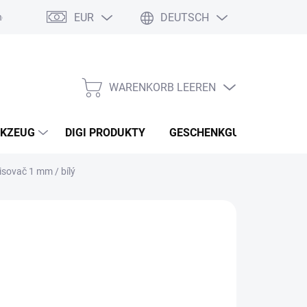
EUR
DEUTSCH
nebo reklamace zboží
Podmínky ochrany osobních údajů
Osobní
WARENKORB LEEREN
WARENKORB
KZEUG
DIGI PRODUKTY
GESCHENKGUTSCHEINEN
sovač 1 mm / bílý