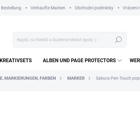
 Bestellung
Verkaufte Marken
Obchodní podmínky
Vrácení 
Suchen
KREATIVSETS
ALBEN UND PAGE PROTECTORS
WER
TE, MARKIERUNGEN, FARBEN
MARKER
Sakura Pen-Touch popi
4,90 €
4,05 € ohne MwSt.
Verkaufspreis:
AUF LAGER
(4 ST)