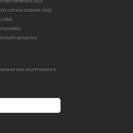
í nebo reklamace zboží
nky ochrany osobních údajů
í odběr
né produkty
obchodní spolupráce
rmationen über neue Produkte in
sobních údajů