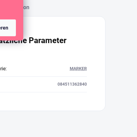
Diskussion
eren
ätzliche Parameter
rie
:
MARKER
084511362840