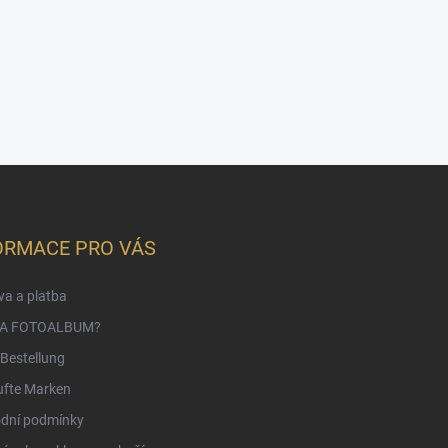
ORMACE PRO VÁS
a a platba
NA FOTOALBUM?
Bestellung
ufte Marken
dní podmínky