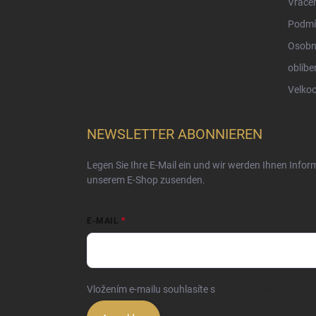
Vrácen
Podmí
Osobn
oblíbe
Velko
NEWSLETTER ABONNIEREN
Legen Sie Ihre E-Mail ein und wir werden Ihnen Info
unserem E-Shop zusenden.
E-MAIL
Vložením e-mailu souhlasíte s
podmínkami ochrany o