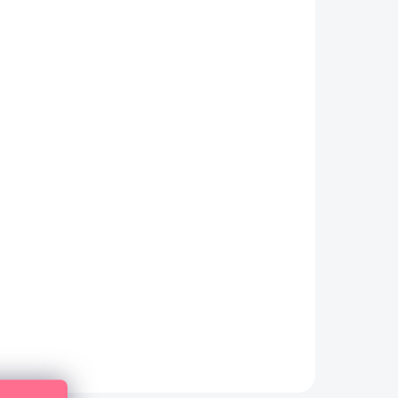
AGER
AUF LAGER
2 ST)
(>10 ST)
Sakura Pen-Touch
popisovač 1 mm / zlatý
4,90 €
4,05 € ohne MwSt.
IN DEN WARENKORB