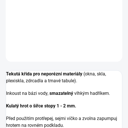
−
+
IN DEN WARENKORB
Sada křídových fixů na sklo, tabule nebo zrcadla a okna.
DETAILLIERTE INFORMATIONEN
FRAGEN
ANSEHEN
Tekutá křída pro neporézní materiály
(okna, skla,
plexiskla, zdrcadla a tmavé tabule).
Inkoust na bázi vody,
smazatelný
vlhkým hadříkem.
Kulatý hrot o šířce stopy 1 - 2 mm.
Před použitím protřepej, sejmi víčko a zvolna zapumpuj
hrotem na rovném podkladu.