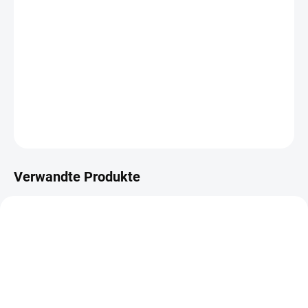
−
+
IN DEN WARENKORB
Lakový popisovač.
DETAILLIERTE INFORMATIONEN
FRAGEN
ANSEHEN
Verwandte Produkte