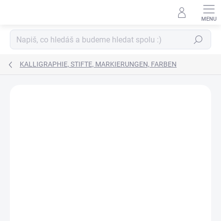
Zum
Inhalt
springen
Suchen
KALLIGRAPHIE, STIFTE, MARKIERUNGEN, FARBEN
MARKE:
EDDING