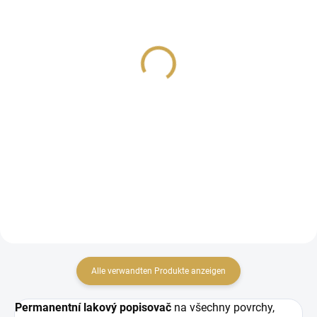
AUF LAGER
AUF LAGER
(8 ST)
(6 ST)
ČERNÝ LAKOVÝ
BÍLÝ LAKOVÝ
POPISOVAČ Edding 751
POPISOVAČ Edding 751
3,67 €
3,67 €
3,03 € ohne MwSt.
3,03 € ohne MwSt.
IN DEN WARENKORB
IN DEN WARENKORB
Lakový popisovač.
Lakový popisovač.
Alle verwandten Produkte anzeigen
Permanentní lakový popisovač
na všechny povrchy,