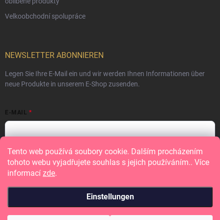
oblíbené produkty
Velkoobchodní spolupráce
NEWSLETTER ABONNIEREN
Legen Sie Ihre E-Mail ein und wir werden Ihnen Informationen über
neue Produkte in unserem E-Shop zusenden.
E-MAIL
Tento web používá soubory cookie. Dalším procházením
Vložením e-mailu souhlasíte s
podmínkami ochrany osobních údajů
tohoto webu vyjadřujete souhlas s jejich používáním.. Více
informací
zde
.
Anmelden
Einstellungen