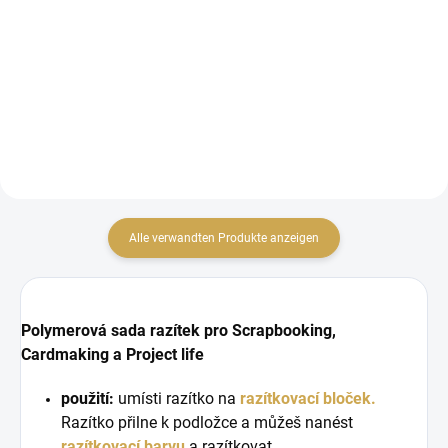
IN DEN WARENKORB
kartičky pro Project Life a
scrapbook
kartonová abeceda
Alle verwandten Produkte anzeigen
Polymerová sada razítek pro Scrapbooking,
Cardmaking a Project life
použití:
umísti razítko na
razítkovací bloček.
Razítko přilne k podložce a můžeš nanést
razítkovací barvu
a razítkovat.