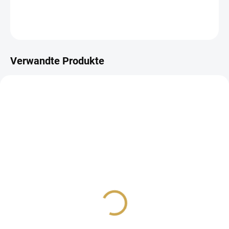
DETAILLIERTE INFORMATIONEN
FRAGEN
ANSEHEN
Verwandte Produkte
AUF LAGER
AUF LAGER
(10 ST)
(>10 ST)
Kartonová abeceda -
České kartičky - LÉTO
BARVY LÉTA
6,98 €
12,35 €
5,77 € ohne MwSt.
10,21 € ohne MwSt.
IN DEN WARENKORB