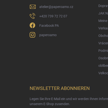
i
Doprav
atelier
@
paperoamo.cz
l
e
JAK 
+420 739 72 72 07
Meine 
Facebook PA
Verka
paperoamo
Obcho
Vrácen
Podmí
Osobn
oblíbe
Velko
NEWSLETTER ABONNIEREN
Legen Sie Ihre E-Mail ein und wir werden Ihnen Info
unserem E-Shop zusenden.