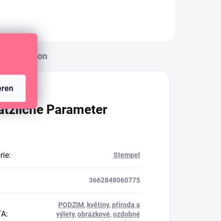
Diskussion
eren
ätzliche Parameter
rie
:
Stempel
3662848060775
PODZIM
,
květiny
,
příroda a
TA
:
výlety
,
obrázkové
,
ozdobné