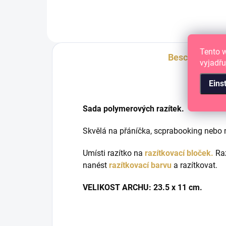
Tento 
Beschreibung
vyjadřu
Eins
Sada polymerových razítek.
Skvělá na přáníčka, scprabooking nebo n
Umísti razítko na
razítkovací bloček.
Raz
nanést
razítkovací barvu
a razítkovat.
VELIKOST ARCHU: 23.5 x 11 cm.