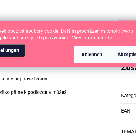
web používá soubory cookie. Dalším procházením tohoto webu
jete souhlas s jejich používáním.. Více informací
zde
.
tellungen
Ablehnen
Akzepti
Zus
a jiné papírové tvoření.
ítko přilne k podložce a můžeš
Katego
EAN
:
TÉMA