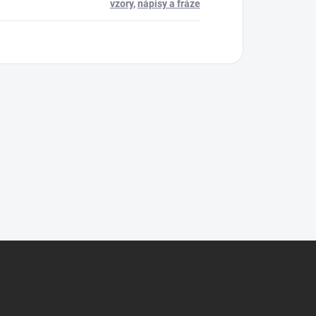
vzory
,
nápisy a fráze