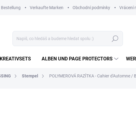
 Bestellung
Verkaufte Marken
Obchodní podmínky
Vrácení 
Suchen
KREATIVSETS
ALBEN UND PAGE PROTECTORS
WER
SSING
Stempel
POLYMEROVÁ RAZÍTKA - Cahier d'Automne /
16,44 €
13,59 € ohne MwSt.
Verkaufspreis:
AUF LAGER
(1 ST)