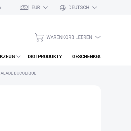
EUR
DEUTSCH
nebo reklamace zboží
Podmínky ochrany osobních údajů
Osobní
WARENKORB LEEREN
WARENKORB
KZEUG
DIGI PRODUKTY
GESCHENKGUTSCHEINEN
 BALADE BUCOLIQUE